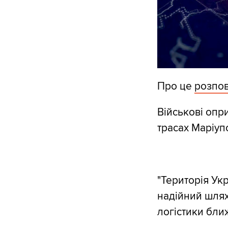
Про це
розпов
Військові опр
трасах Маріуп
"Територія Укр
надійний шлях
логістики бли