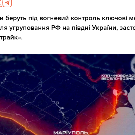
 беруть під вогневий контроль ключові 
ля угруповання РФ на півдні України, зас
трайк».