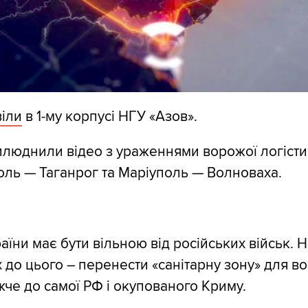
іли
в 1-му корпусі НГУ «Азов».
илюднили відео з ураженнями ворожої логісти
оль — Таганрог та Маріуполь — Волноваха.
аїни має бути вільною від російських військ. 
 до цього – перенести «санітарну зону» для в
жче до самої РФ і окупованого Криму.