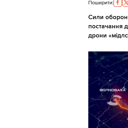
Поширити
:
Сили оборони
постачання д
дрони «мідлс