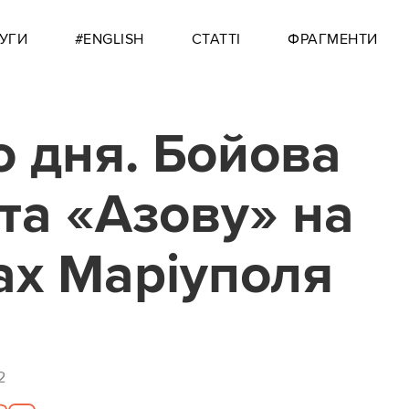
УГИ
#ENGLISH
СТАТТІ
ФРАГМЕНТИ
о дня. Бойова
та «Азову» на
ах Маріуполя
2