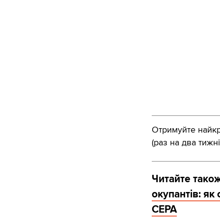
Отримуйте найкра
(раз на два тижні
Читайте тако
окупантів: як
CEPA