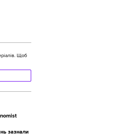
ріалів. Щоб
onomist
ань зазнали