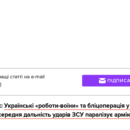
щі статті на e-mail
ПІДПИС
)
ж:
Українські «роботи-воїни» та бліцоперація у
 середня дальність ударів ЗСУ паралізує армі