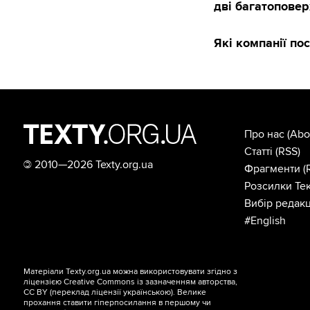
дві багатоповер
Які компанії по
Про нас
(Abo
Статті
(RSS)
©
2010—2026 Texty.org.ua
Фрагменти
(
Розсилки Тек
Вибір редакц
#English
Матеріали Texty.org.ua можна використовувати згідно з
ліцензією
Creative Commons із зазначенням авторства,
CC BY
(переклад ліцензії
українською
). Велике
прохання ставити гіперпосилання в першому чи