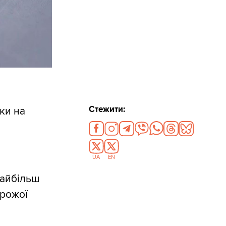
Стежити:
ки на
UA
EN
Найбільш
орожої