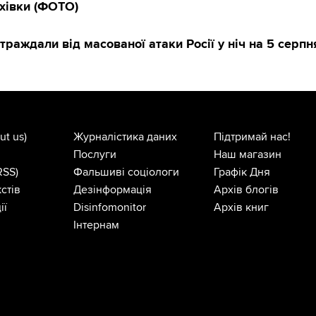
хівки (ФОТО)
страждали від масованої атаки Росії у ніч на 5 серпн
ut us)
Журналістика даних
Підтримай нас!
Послуги
Наш магазин
RSS)
Фальшиві соціологи
Графік Дня
стів
Дезінформація
Архів блогів
ії
Disinfomonitor
Архів книг
Інтернам