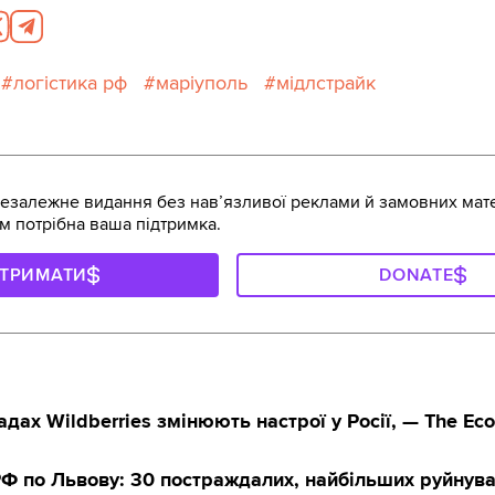
логістика рф
маріуполь
мідлстрайк
залежне видання без навʼязливої реклами й замовних мате
м потрібна ваша підтримка.
ДТРИМАТИ
DONATE
адах Wildberries змінюють настрої у Росії, — The Ec
РФ по Львову: 30 постраждалих, найбільших руйнув