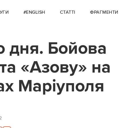
УГИ
#ENGLISH
СТАТТІ
ФРАГМЕНТИ
о дня. Бойова
та «Азову» на
ах Маріуполя
2