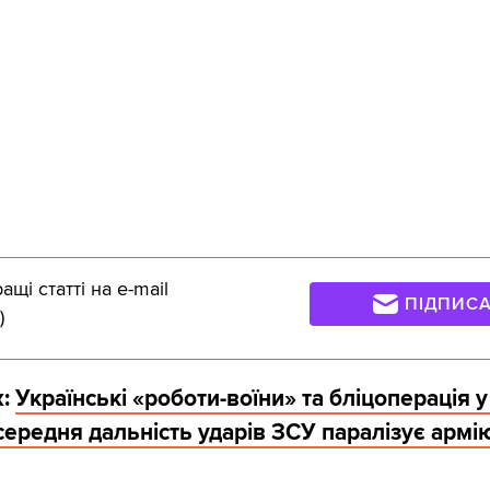
щі статті на e-mail
ПІДПИС
)
ж:
Українські «роботи-воїни» та бліцоперація у
 середня дальність ударів ЗСУ паралізує армі