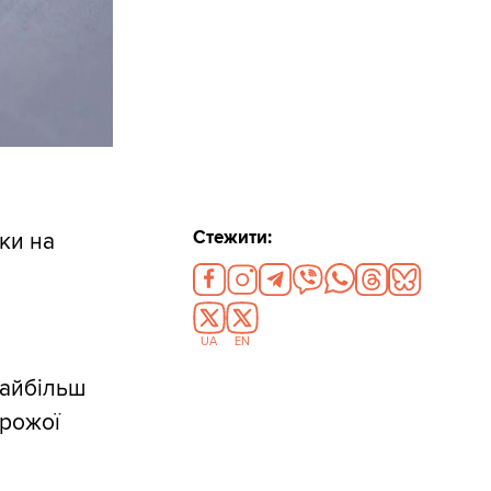
Стежити:
ки на
UA
EN
Найбільш
орожої