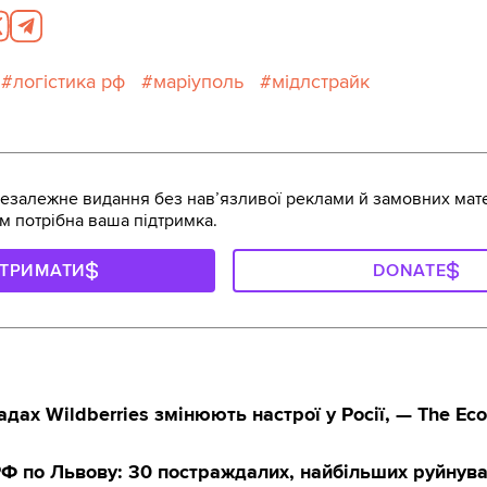
логістика рф
маріуполь
мідлстрайк
залежне видання без навʼязливої реклами й замовних мате
м потрібна ваша підтримка.
ДТРИМАТИ
DONATE
адах Wildberries змінюють настрої у Росії, — The Ec
РФ по Львову: 30 постраждалих, найбільших руйнув