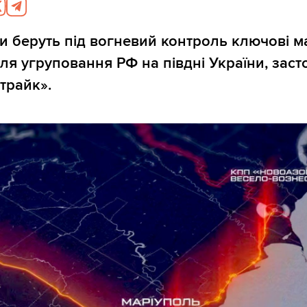
 беруть під вогневий контроль ключові 
ля угруповання РФ на півдні України, зас
трайк».