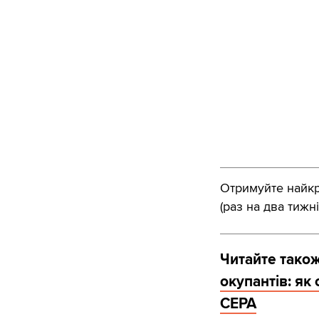
Отримуйте найкра
(раз на два тижні
Читайте тако
окупантів: як
CEPA