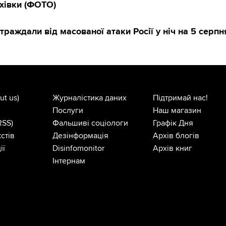
хівки (ФОТО)
страждали від масованої атаки Росії у ніч на 5 серпн
ut us)
Журналістика даних
Підтримай нас!
Послуги
Наш магазин
RSS)
Фальшиві соціологи
Графік Дня
стів
Дезінформація
Архів блогів
ії
Disinfomonitor
Архів книг
Інтернам