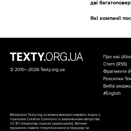
дві багатоповер
Які компанії по
Про нас
(Abo
Статті
(RSS)
©
2010—2026 Texty.org.ua
Фрагменти
(
Розсилки Тек
Вибір редакц
#English
Матеріали Texty.org.ua можна використовувати згідно з
ліцензією
Creative Commons із зазначенням авторства,
CC BY
(переклад ліцензії
українською
). Велике
прохання ставити гіперпосилання в першому чи