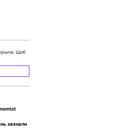
ріалів. Щоб
onomist
ань зазнали