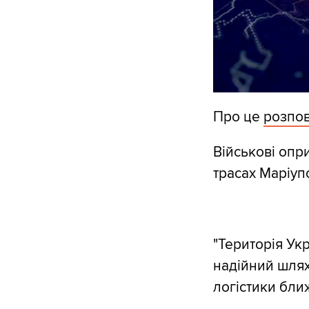
Про це
розпов
Військові опр
трасах Маріуп
"Територія Укр
надійний шлях
логістики бли