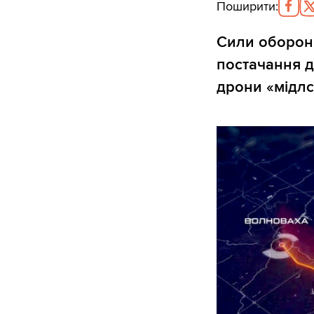
Поширити
:
Сили оборони
постачання д
дрони «мідлс