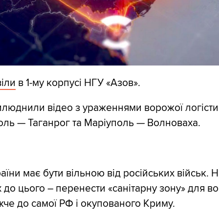
іли
в 1-му корпусі НГУ «Азов».
илюднили відео з ураженнями ворожої логісти
оль — Таганрог та Маріуполь — Волноваха.
аїни має бути вільною від російських військ. 
 до цього – перенести «санітарну зону» для в
жче до самої РФ і окупованого Криму.