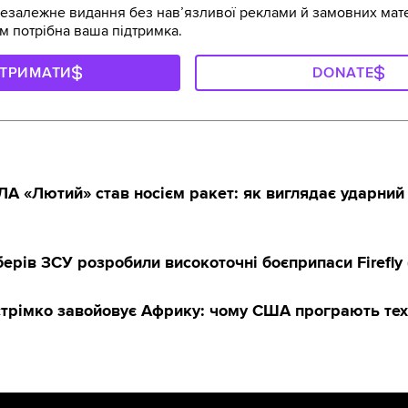
залежне видання без навʼязливої реклами й замовних мате
м потрібна ваша підтримка.
ДТРИМАТИ
DONATE
А «Лютий» став носієм ракет: як виглядає ударний
ерів ЗСУ розробили високоточні боєприпаси Firefly 
стрімко завойовує Африку: чому США програють тех