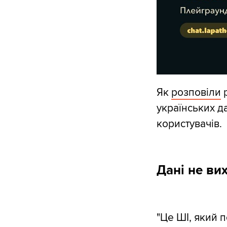
Як
розповіли
р
українських д
користувачів.
Дані не ви
"Це ШІ, який п