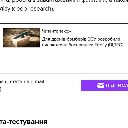
ізу (deep research).
Читайте також:
Для дронів-бомберів ЗСУ розробили
високоточні боєприпаси Firefly (ВІДЕО)
щі статті на e-mail
ПІДПИС
)
ета-тестування