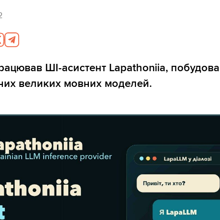
2
працював ШІ-асистент Lapathoniia, побудов
яних великих мовних моделей.