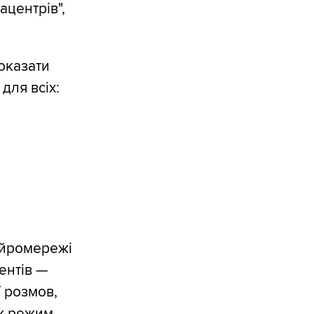
ацентрів",
оказати
для всіх:
ейромережі
ентів —
ї розмов,
ож режим