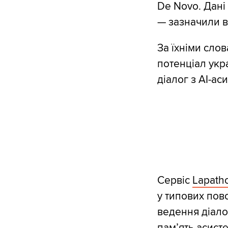
De Novo. Дані
— зазначили в
За їхніми сло
потенціал укра
діалог з AI-ас
Сервіс
Lapatho
у типових пов
ведення діало
пам’ять асист