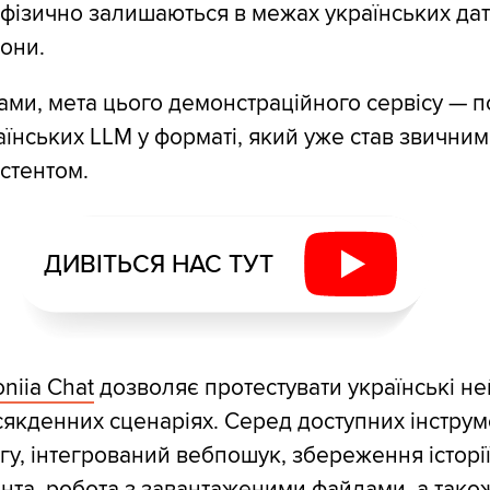
 фізично залишаються в межах українських дат
они.
вами, мета цього демонстраційного сервісу — п
їнських LLM у форматі, який уже став звичним 
истентом.
ДИВІТЬСЯ НАС ТУТ
niia Chat
дозволяє протестувати українські н
сякденних сценаріях. Серед доступних інструм
гу, інтегрований вебпошук, збереження історі
ента, робота з завантаженими файлами, а так