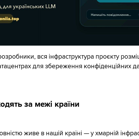
озробники, вся інфраструктура проєкту розмі
атацентрах для збереження конфіденційних д
ходять за межі країни
овністю живе в нашій країні — у хмарній інфра