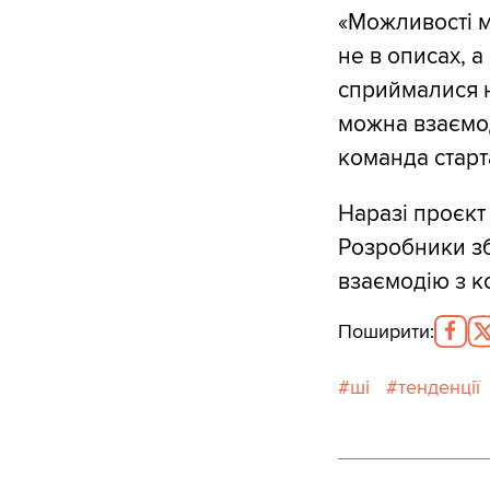
«Можливості м
не в описах, 
сприймалися н
можна взаємод
команда старт
Наразі проєкт
Розробники зб
взаємодію з к
Поширити
:
ші
тенденції