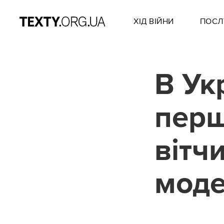
ХІД ВІЙНИ
ПОСЛ
В Ук
перш
вітч
мод