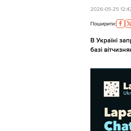
2026-05-25 12:4
Поширити
:
В Україні за
базі вітчизн