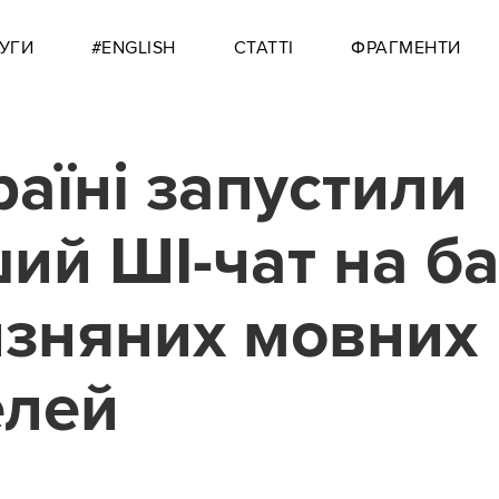
УГИ
#ENGLISH
СТАТТІ
ФРАГМЕНТИ
раїні запустили
ий ШІ-чат на ба
изняних мовних
елей