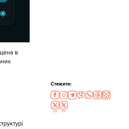
щена в
аних
Стежити:
UA
EN
структурі