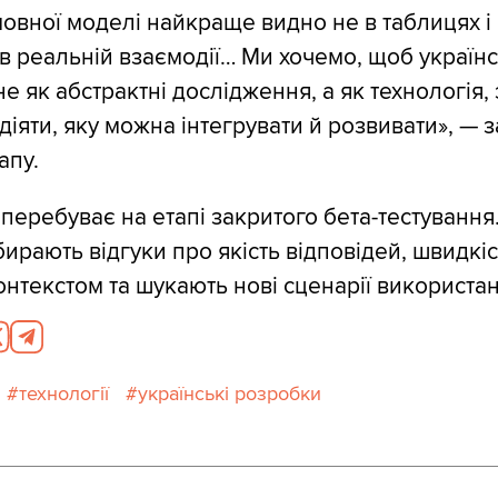
овної моделі найкраще видно не в таблицях і
а в реальній взаємодії… Ми хочемо, щоб україн
е як абстрактні дослідження, а як технологія,
іяти, яку можна інтегрувати й розвивати», — 
апу.
 перебуває на етапі закритого бета-тестування
ирають відгуки про якість відповідей, швидкіс
онтекстом та шукають нові сценарії використан
технології
українські розробки