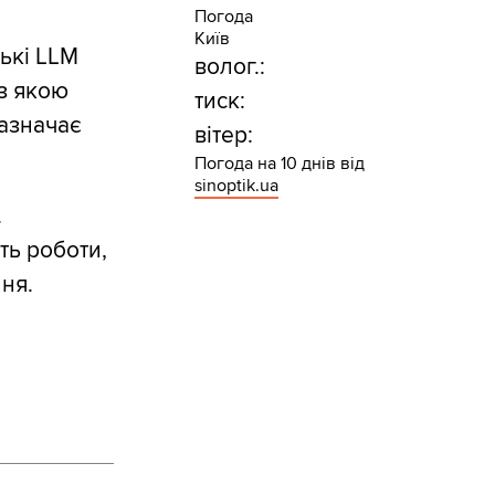
Погода
Київ
ські LLM
волог.:
 з якою
тиск:
зазначає
вітер:
Погода на 10 днів від
sinoptik.ua
.
ть роботи,
ня.