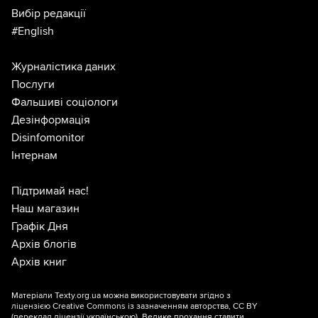
Вибір редакції
#English
Журналістика даних
Послуги
Фальшиві соціологи
Дезінформація
Disinfomonitor
Інтернам
Підтримай нас!
Наш магазин
Графік Дня
Архів блогів
Архів книг
Матеріали Texty.org.ua можна використовувати згідно з
ліцензією
Creative Commons із зазначенням авторства, CC BY
(переклад ліцензії
українською
). Велике прохання ставити