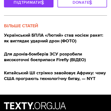
ПІДТРИМАТИ
DONATE
БІЛЬШЕ СТАТЕЙ
Український БПЛА «Лютий» став носієм ракет:
як виглядає ударний дрон (ФОТО)
Для дронів-бомберів ЗСУ розробили
високоточні боєприпаси Firefly (ВІДЕО)
Китайський ШІ стрімко завойовує Африку: чому
США програють технологічну битву, — NYT