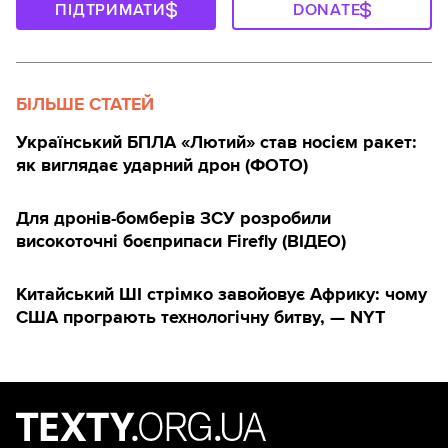
ПІДТРИМАТИ
DONATE
БІЛЬШЕ СТАТЕЙ
Український БПЛА «Лютий» став носієм ракет:
як виглядає ударний дрон (ФОТО)
Для дронів-бомберів ЗСУ розробили
високоточні боєприпаси Firefly (ВІДЕО)
Китайський ШІ стрімко завойовує Африку: чому
США програють технологічну битву, — NYT