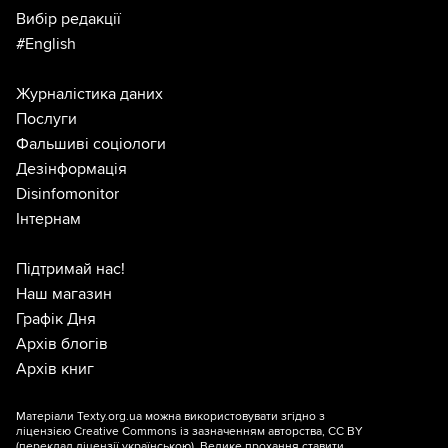
Вибір редакції
#English
Журналістика даних
Послуги
Фальшиві соціологи
Дезінформація
Disinfomonitor
Інтернам
Підтримай нас!
Наш магазин
Графік Дня
Архів блогів
Архів книг
Матеріали Texty.org.ua можна використовувати згідно з
ліцензією
Creative Commons із зазначенням авторства, CC BY
(переклад ліцензії
українською
). Велике прохання ставити