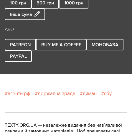
100
грн
500
грн
1000
грн
Інша сума
АБО
PATREON
BUY ME A COFFEE
МОНОБАЗА
PAYPAL
агенти рф
державна зрада
лиман
сбу
TEXTY.ORG.UA — незалежне видання без навʼязливої
реклами й замовних матеріалів. Щоб працювати далі,