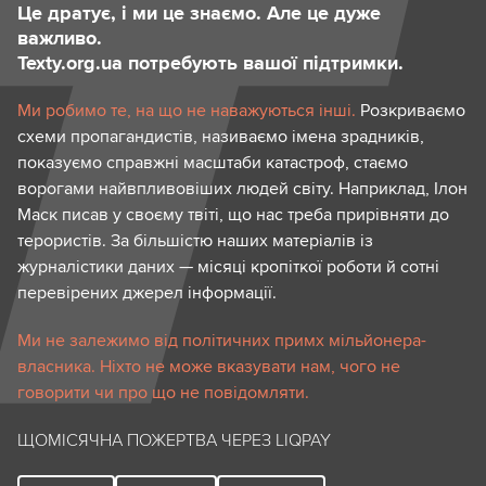
Це дратує, і ми це знаємо. Але це дуже
важливо.
Texty.org.ua потребують вашої підтримки.
Ми робимо те, на що не наважуються інші.
Розкриваємо
схеми пропагандистів, називаємо імена зрадників,
показуємо справжні масштаби катастроф, стаємо
ворогами найвпливовіших людей світу. Наприклад, Ілон
Маск писав у своєму твіті, що нас треба прирівняти до
терористів. За більшістю наших матеріалів із
журналістики даних — місяці кропіткої роботи й сотні
перевірених джерел інформації.
Ми не залежимо від політичних примх мільйонера-
власника. Ніхто не може вказувати нам, чого не
говорити чи про що не повідомляти.
ЩОМІСЯЧНА ПОЖЕРТВА ЧЕРЕЗ LIQPAY