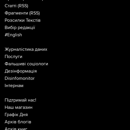
Статті
(RSS)
Фрагменти
(RSS)
Розсилки Текстів
Вибір редакції
#English
Журналістика даних
Послуги
Фальшиві соціологи
Дезінформація
Disinfomonitor
Інтернам
Підтримай нас!
Наш магазин
Графік Дня
Архів блогів
Архів книг