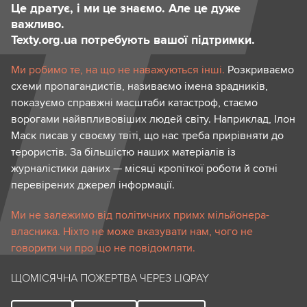
Це дратує, і ми це знаємо. Але це дуже
важливо.
Texty.org.ua потребують вашої підтримки.
Ми робимо те, на що не наважуються інші.
Розкриваємо
схеми пропагандистів, називаємо імена зрадників,
показуємо справжні масштаби катастроф, стаємо
ворогами найвпливовіших людей світу. Наприклад, Ілон
Маск писав у своєму твіті, що нас треба прирівняти до
терористів. За більшістю наших матеріалів із
журналістики даних — місяці кропіткої роботи й сотні
перевірених джерел інформації.
Ми не залежимо від політичних примх мільйонера-
власника. Ніхто не може вказувати нам, чого не
говорити чи про що не повідомляти.
ЩОМІСЯЧНА ПОЖЕРТВА ЧЕРЕЗ LIQPAY