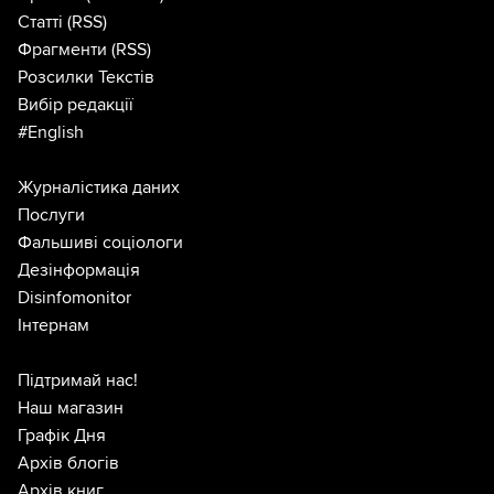
Статті
(RSS)
Фрагменти
(RSS)
Розсилки Текстів
Вибір редакції
#English
Журналістика даних
Послуги
Фальшиві соціологи
Дезінформація
Disinfomonitor
Інтернам
Підтримай нас!
Наш магазин
Графік Дня
Архів блогів
Архів книг