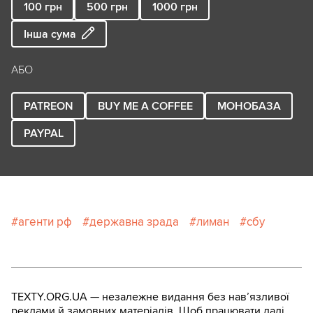
100
грн
500
грн
1000
грн
Інша сума
АБО
PATREON
BUY ME A COFFEE
МОНОБАЗА
PAYPAL
агенти рф
державна зрада
лиман
сбу
TEXTY.ORG.UA — незалежне видання без навʼязливої
реклами й замовних матеріалів. Щоб працювати далі,