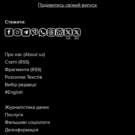
Подивитись свіжий випуск
Стежити:
UA
EN
Про нас
(About us)
Статті
(RSS)
Фрагменти
(RSS)
Розсилки Текстів
Вибір редакції
#English
Журналістика даних
Послуги
Фальшиві соціологи
Дезінформація