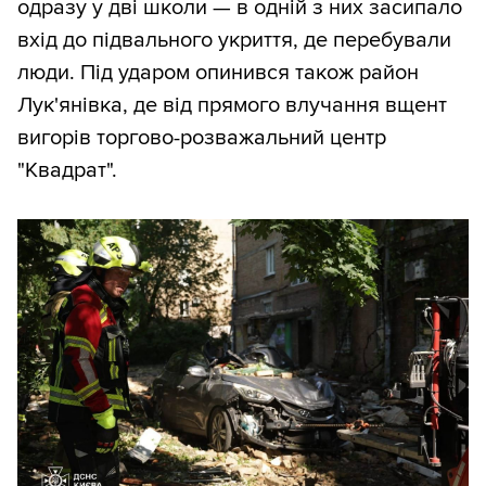
одразу у дві школи — в одній з них засипало
вхід до підвального укриття, де перебували
люди. Під ударом опинився також район
Лук'янівка, де від прямого влучання вщент
вигорів торгово-розважальний центр
"Квадрат".