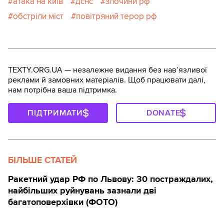
атака на київ
дснс
злочини рф
обстріли міст
повітряний терор рф
TEXTY.ORG.UA — незалежне видання без навʼязливої
реклами й замовних матеріалів. Щоб працювати далі,
нам потрібна ваша підтримка.
ПІДТРИМАТИ
DONATE
БІЛЬШЕ СТАТЕЙ
Ракетний удар РФ по Львову: 30 постраждалих,
найбільших руйнувань зазнали дві
багатоповерхівки (ФОТО)