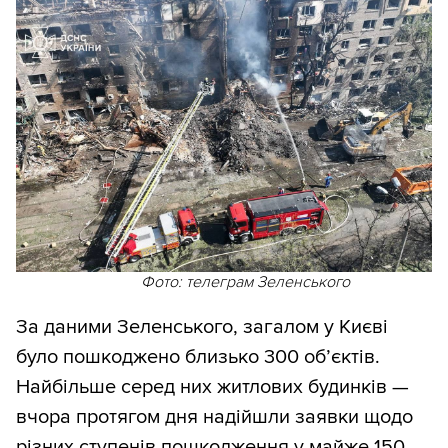
Фото: телеграм Зеленського
За даними Зеленського, загалом у Києві
було пошкоджено близько 300 обʼєктів.
Найбільше серед них житлових будинків —
вчора протягом дня надійшли заявки щодо
різних ступенів пошкодження у майже 150