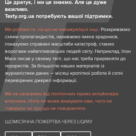
Це дратує, і ми це знаємо. Але це дуже
важливо.
Texty.org.ua потребують вашої підтримки.
Ми робимо те, на що не наважуються інші.
Розкриваємо
схеми пропагандистів, називаємо імена зрадників,
показуємо справжні масштаби катастроф, стаємо
ворогами найвпливовіших людей світу. Наприклад, Ілон
Маск писав у своєму твіті, що нас треба прирівняти до
терористів. За більшістю наших матеріалів із
журналістики даних — місяці кропіткої роботи й сотні
перевірених джерел інформації.
Ми не залежимо від політичних примх мільйонера-
власника. Ніхто не може вказувати нам, чого не
говорити чи про що не повідомляти.
ЩОМІСЯЧНА ПОЖЕРТВА ЧЕРЕЗ LIQPAY