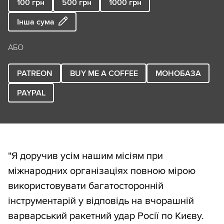
100
грн
500
грн
1000
грн
Інша сума
АБО
PATREON
BUY ME A COFFEE
МОНОБАЗА
PAYPAL
"Я доручив усім нашим місіям при
міжнародних організаціях повною мірою
використовувати багатосторонній
інструментарій у відповідь на вчорашній
варварський ракетний удар Росії по Києву.