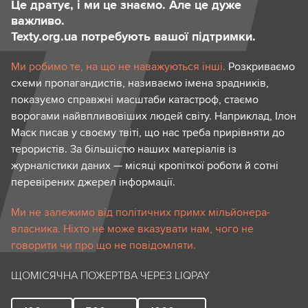
Це дратує, і ми це знаємо. Але це дуже
важливо.
Texty.org.ua потребують вашої підтримки.
Ми робимо те, на що не наважуються інші.
Розкриваємо
схеми пропагандистів, називаємо імена зрадників,
показуємо справжні масштаби катастроф, стаємо
ворогами найвпливовіших людей світу. Наприклад, Ілон
Маск писав у своєму твіті, що нас треба прирівняти до
терористів. За більшістю наших матеріалів із
журналістики даних — місяці кропіткої роботи й сотні
перевірених джерел інформації.
Ми не залежимо від політичних примх мільйонера-
власника. Ніхто не може вказувати нам, чого не
говорити чи про що не повідомляти.
ЩОМІСЯЧНА ПОЖЕРТВА ЧЕРЕЗ LIQPAY