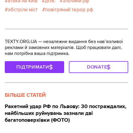
атака на київ
дснс
злочини рф
обстріли міст
повітряний терор рф
TEXTY.ORG.UA — незалежне видання без навʼязливої
реклами й замовних матеріалів. Щоб працювати далі,
нам потрібна ваша підтримка.
ПІДТРИМАТИ
DONATE
БІЛЬШЕ СТАТЕЙ
Ракетний удар РФ по Львову: 30 постраждалих,
найбільших руйнувань зазнали дві
багатоповерхівки (ФОТО)