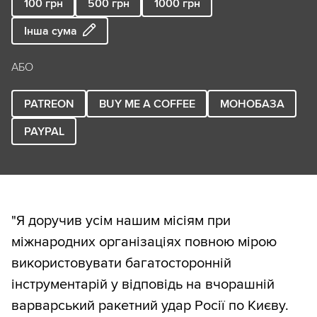
100
грн
500
грн
1000
грн
Інша сума
АБО
PATREON
BUY ME A COFFEE
МОНОБАЗА
PAYPAL
"Я доручив усім нашим місіям при
міжнародних організаціях повною мірою
використовувати багатосторонній
інструментарій у відповідь на вчорашній
варварський ракетний удар Росії по Києву.