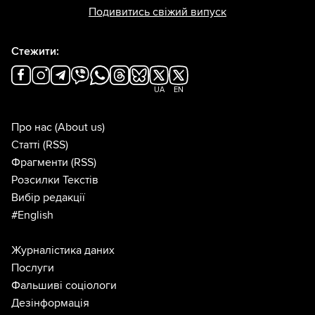
Подивитись свіжий випуск
Стежити:
UA
EN
Про нас
(About us)
Статті
(RSS)
Фрагменти
(RSS)
Розсилки Текстів
Вибір редакції
#English
Журналістика даних
Послуги
Фальшиві соціологи
Дезінформація