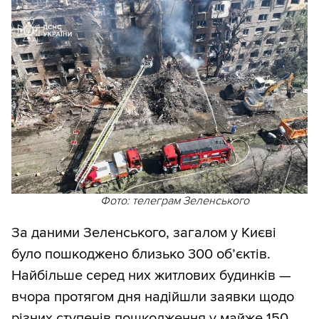
Фото: телеграм Зеленського
За даними Зеленського, загалом у Києві
було пошкоджено близько 300 обʼєктів.
Найбільше серед них житлових будинків —
вчора протягом дня надійшли заявки щодо
різних ступенів пошкодження у майже 150