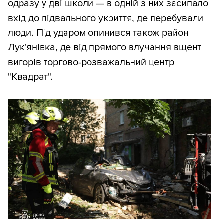
одразу у дві школи — в одній з них засипало
вхід до підвального укриття, де перебували
люди. Під ударом опинився також район
Лук'янівка, де від прямого влучання вщент
вигорів торгово-розважальний центр
"Квадрат".