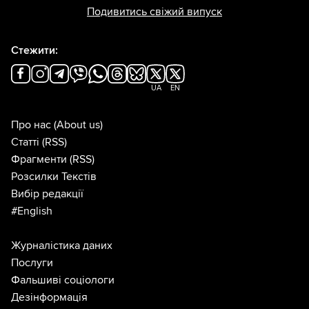
Подивитись свіжий випуск
Стежити:
UA
EN
Про нас
(About us)
Статті
(RSS)
Фрагменти
(RSS)
Розсилки Текстів
Вибір редакції
#English
Журналістика даних
Послуги
Фальшиві соціологи
Дезінформація