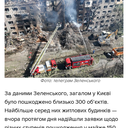
Фото: телеграм Зеленського
За даними Зеленського, загалом у Києві
було пошкоджено близько 300 обʼєктів.
Найбільше серед них житлових будинків —
вчора протягом дня надійшли заявки щодо
різних ступенів пошкодження у майже 150