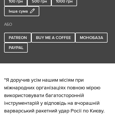
100
грн
500
грн
1000
грн
Інша сума
АБО
PATREON
BUY ME A COFFEE
МОНОБАЗА
PAYPAL
"Я доручив усім нашим місіям при
міжнародних організаціях повною мірою
використовувати багатосторонній
інструментарій у відповідь на вчорашній
варварський ракетний удар Росії по Києву.