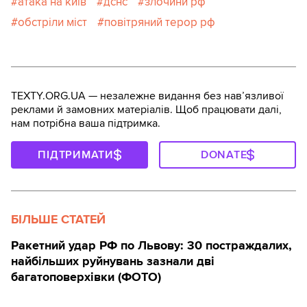
атака на київ
дснс
злочини рф
обстріли міст
повітряний терор рф
TEXTY.ORG.UA — незалежне видання без навʼязливої
реклами й замовних матеріалів. Щоб працювати далі,
нам потрібна ваша підтримка.
ПІДТРИМАТИ
DONATE
БІЛЬШЕ СТАТЕЙ
Ракетний удар РФ по Львову: 30 постраждалих,
найбільших руйнувань зазнали дві
багатоповерхівки (ФОТО)