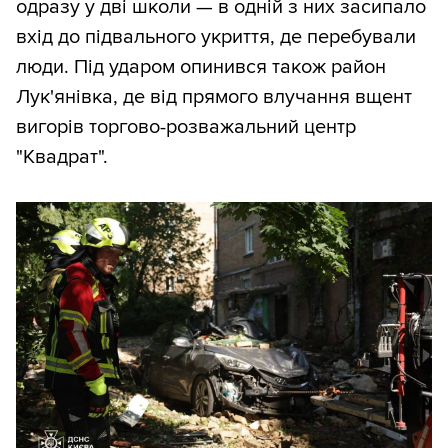
одразу у дві школи — в одній з них засипало
вхід до підвального укриття, де перебували
люди. Під ударом опинився також район
Лук'янівка, де від прямого влучання вщент
вигорів торгово-розважальний центр
"Квадрат".