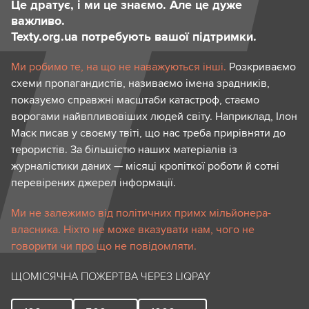
Це дратує, і ми це знаємо. Але це дуже
важливо.
Texty.org.ua потребують вашої підтримки.
Ми робимо те, на що не наважуються інші.
Розкриваємо
схеми пропагандистів, називаємо імена зрадників,
показуємо справжні масштаби катастроф, стаємо
ворогами найвпливовіших людей світу. Наприклад, Ілон
Маск писав у своєму твіті, що нас треба прирівняти до
терористів. За більшістю наших матеріалів із
журналістики даних — місяці кропіткої роботи й сотні
перевірених джерел інформації.
Ми не залежимо від політичних примх мільйонера-
власника. Ніхто не може вказувати нам, чого не
говорити чи про що не повідомляти.
ЩОМІСЯЧНА ПОЖЕРТВА ЧЕРЕЗ LIQPAY