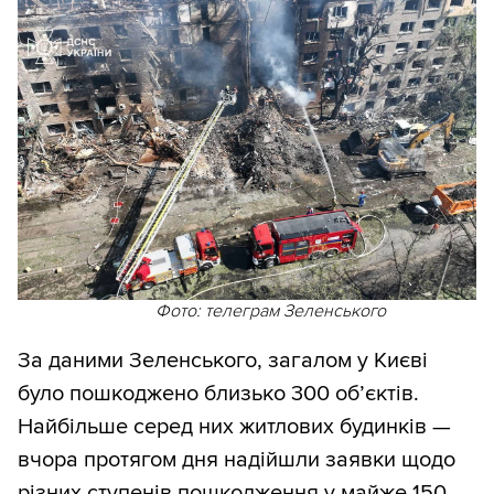
Фото: телеграм Зеленського
За даними Зеленського, загалом у Києві
було пошкоджено близько 300 обʼєктів.
Найбільше серед них житлових будинків —
вчора протягом дня надійшли заявки щодо
різних ступенів пошкодження у майже 150