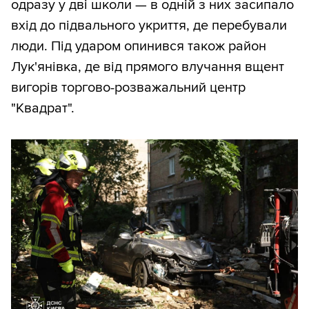
одразу у дві школи — в одній з них засипало
вхід до підвального укриття, де перебували
люди. Під ударом опинився також район
Лук'янівка, де від прямого влучання вщент
вигорів торгово-розважальний центр
"Квадрат".