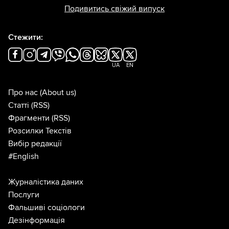
Подивитись свіжий випуск
Стежити:
UA
EN
Про нас
(About us)
Статті
(RSS)
Фрагменти
(RSS)
Розсилки Текстів
Вибір редакції
#English
Журналістика даних
Послуги
Фальшиві соціологи
Дезінформація