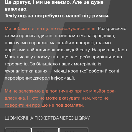
Це дратує, і ми це знаємо. Але це дуже
важливо.
Texty.org.ua потребують вашої підтримки.
Ми робимо те, на що не наважуються інші.
Розкриваємо
схеми пропагандистів, називаємо імена зрадників,
показуємо справжні масштаби катастроф, стаємо
ворогами найвпливовіших людей світу. Наприклад, Ілон
Маск писав у своєму твіті, що нас треба прирівняти до
терористів. За більшістю наших матеріалів із
журналістики даних — місяці кропіткої роботи й сотні
перевірених джерел інформації.
Ми не залежимо від політичних примх мільйонера-
власника. Ніхто не може вказувати нам, чого не
говорити чи про що не повідомляти.
ЩОМІСЯЧНА ПОЖЕРТВА ЧЕРЕЗ LIQPAY