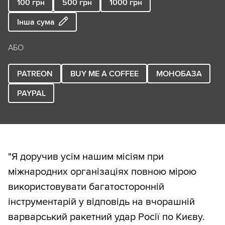
100
грн
500
грн
1000
грн
Інша сума
АБО
PATREON
BUY ME A COFFEE
МОНОБАЗА
PAYPAL
"Я доручив усім нашим місіям при
міжнародних організаціях повною мірою
використовувати багатосторонній
інструментарій у відповідь на вчорашній
варварський ракетний удар Росії по Києву.