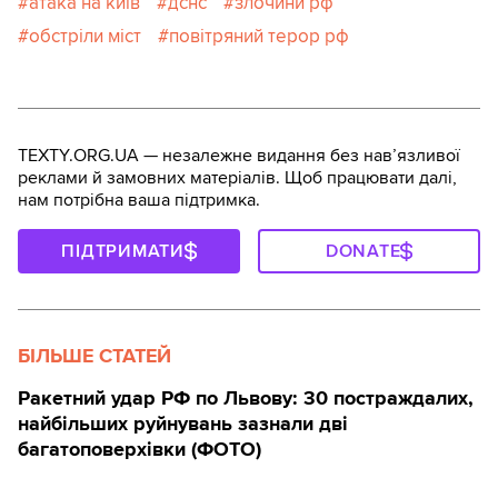
атака на київ
дснс
злочини рф
обстріли міст
повітряний терор рф
TEXTY.ORG.UA — незалежне видання без навʼязливої
реклами й замовних матеріалів. Щоб працювати далі,
нам потрібна ваша підтримка.
ПІДТРИМАТИ
DONATE
БІЛЬШЕ СТАТЕЙ
Ракетний удар РФ по Львову: 30 постраждалих,
найбільших руйнувань зазнали дві
багатоповерхівки (ФОТО)