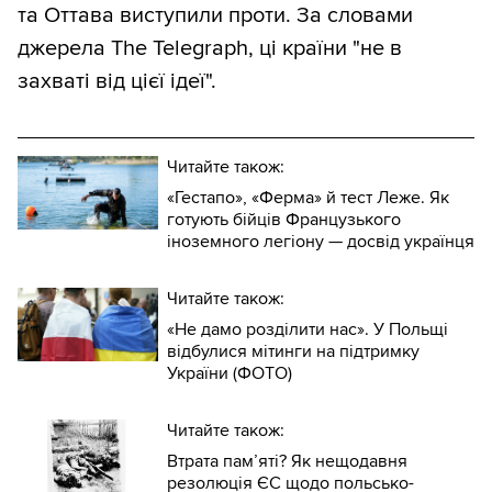
та Оттава виступили проти. За словами
джерела The Telegraph, ці країни "не в
захваті від цієї ідеї".
Читайте також:
«Гестапо», «Ферма» й тест Леже. Як
готують бійців Французького
іноземного легіону — досвід українця
Читайте також:
«Не дамо розділити нас». У Польщі
відбулися мітинги на підтримку
України (ФОТО)
Читайте також:
Втрата пам’яті? Як нещодавня
резолюція ЄС щодо польсько-