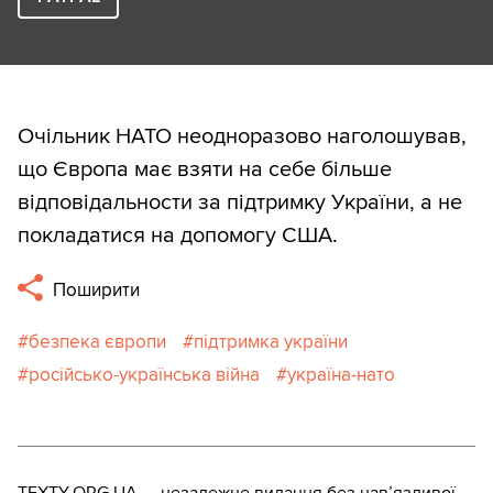
Очільник НАТО неодноразово наголошував,
що Європа має взяти на себе більше
відповідальности за підтримку України, а не
покладатися на допомогу США.
Поширити
безпека європи
підтримка україни
російсько-українська війна
україна-нато
TEXTY.ORG.UA — незалежне видання без навʼязливої