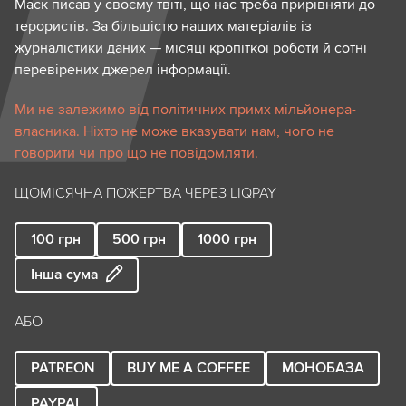
Маск писав у своєму твіті, що нас треба прирівняти до
терористів. За більшістю наших матеріалів із
журналістики даних — місяці кропіткої роботи й сотні
перевірених джерел інформації.
Ми не залежимо від політичних примх мільйонера-
власника. Ніхто не може вказувати нам, чого не
говорити чи про що не повідомляти.
ЩОМІСЯЧНА ПОЖЕРТВА ЧЕРЕЗ LIQPAY
100
грн
500
грн
1000
грн
Інша сума
АБО
PATREON
BUY ME A COFFEE
МОНОБАЗА
PAYPAL