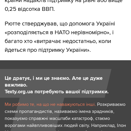
країни надають підтримку на рівні або вище
0,25 відсотка ВВП.
Рютте стверджував, що допомога Україні
«розподіляється в НАТО нерівномірно», і
багато хто «витрачає недостатньо, коли
йдеться про підтримку України».
Це дратує, і ми це знаємо. Але це дуже
важливо.
Texty.org.ua потребують вашої підтримки.
Ми робимо те, на що не наважуються інші.
Розкриваємо
схеми пропагандистів, називаємо імена зрадників,
показуємо справжні масштаби катастроф, стаємо
ворогами найвпливовіших людей світу. Наприклад, Ілон