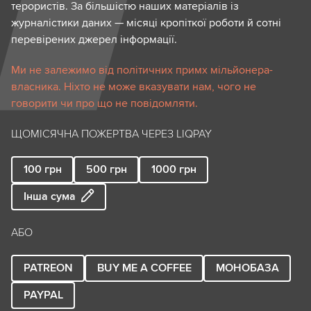
терористів. За більшістю наших матеріалів із
журналістики даних — місяці кропіткої роботи й сотні
перевірених джерел інформації.
Ми не залежимо від політичних примх мільйонера-
власника. Ніхто не може вказувати нам, чого не
говорити чи про що не повідомляти.
ЩОМІСЯЧНА ПОЖЕРТВА ЧЕРЕЗ LIQPAY
100
грн
500
грн
1000
грн
Інша сума
АБО
PATREON
BUY ME A COFFEE
МОНОБАЗА
PAYPAL