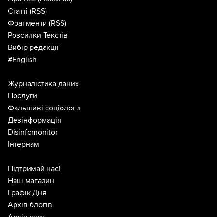
Статті
(RSS)
Фрагменти
(RSS)
Розсилки Текстів
Вибір редакції
#English
Журналістика даних
Послуги
Фальшиві соціологи
Дезінформація
Disinfomonitor
Інтернам
Підтримай нас!
Наш магазин
Графік Дня
Архів блогів
Архів книг