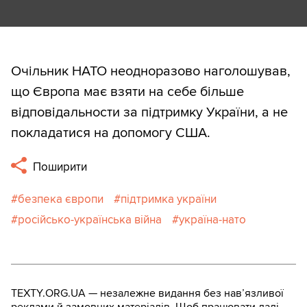
Очільник НАТО неодноразово наголошував,
що Європа має взяти на себе більше
відповідальности за підтримку України, а не
покладатися на допомогу США.
Поширити
безпека європи
підтримка україни
російсько-українська війна
україна-нато
TEXTY.ORG.UA — незалежне видання без навʼязливої
реклами й замовних матеріалів. Щоб працювати далі,