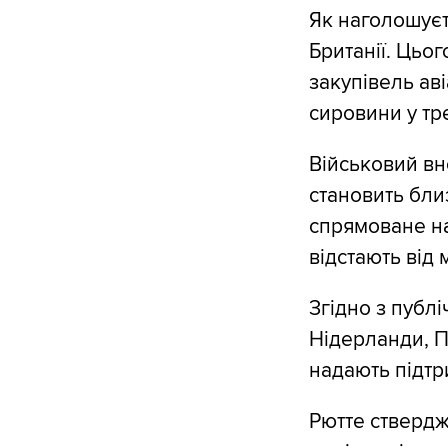
Як наголошуєть
Британії. Цьо
закупівель аві
сировини у тре
Військовий вн
становить бли
спрямоване на 
відстають від 
Згідно з публ
Нідерланди, П
надають підтр
Рютте ствердж