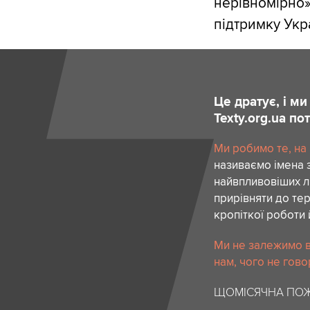
нерівномірно»,
підтримку Укр
Це дратує, і м
Texty.org.ua п
Ми робимо те, на
називаємо імена 
найвпливовіших лю
прирівняти до тер
кропіткої роботи 
Ми не залежимо в
нам, чого не гово
ЩОМІСЯЧНА ПОЖ