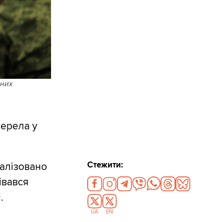
вних
жерела у
Стежити:
еалізовано
івався
.
UA
EN