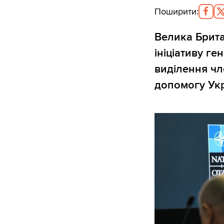
Поширити
:
Велика Британ
ініціативу г
виділення чл
допомогу Укр