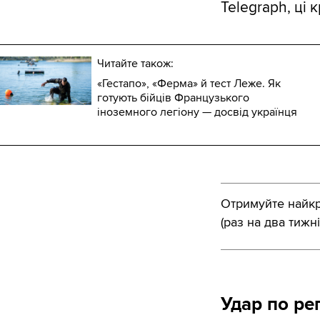
Telegraph, ці кр
Читайте також:
«Гестапо», «Ферма» й тест Леже. Як
готують бійців Французького
іноземного легіону — досвід українця
Отримуйте найкра
(раз на два тижні
Удар по реп