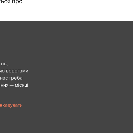
ться про
ів,
ємо ворогами
 нас треба
них — місяці
 вказувати