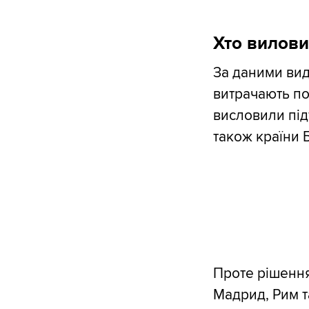
Хто вилови
За даними вид
витрачають по
висловили під
також країни Б
Проте рішення
Мадрид, Рим т