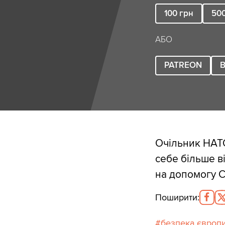
100
грн
50
АБО
PATREON
B
Очільник НАТ
себе більше в
на допомогу 
Поширити
:
безпека європ