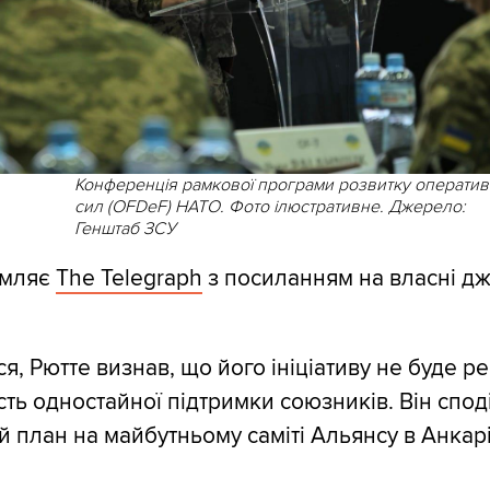
Конференція рамкової програми розвитку операти
сил (OFDeF) НАТО. Фото ілюстративне. Джерело:
Генштаб ЗСУ
омляє
The Telegraph
з посиланням на власні д
я, Рютте визнав, що його ініціативу не буде р
сть одностайної підтримки союзників. Він спод
й план на майбутньому саміті Альянсу в Анкарі