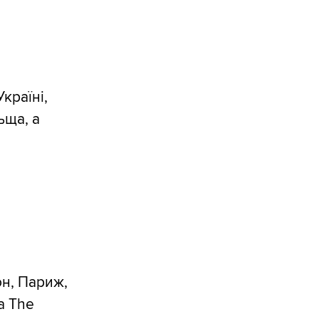
країні,
ьща, а
он, Париж,
а The