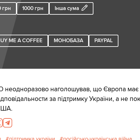
0
грн
1000
грн
Інша сума
UY ME A COFFEE
МОНОБАЗА
PAYPAL
О неодноразово наголошував, що Європа має 
ідповідальности за підтримку України, а не по
США.
и
підтримка україни
російсько-українська війна