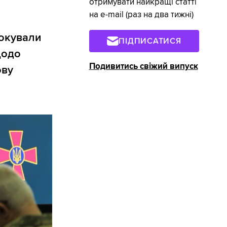
отримувати найкращі статті
на e-mail (раз на два тижні)
локували
ПІДПИСАТИСЯ
щодо
Подивитись свіжий випуск
ову