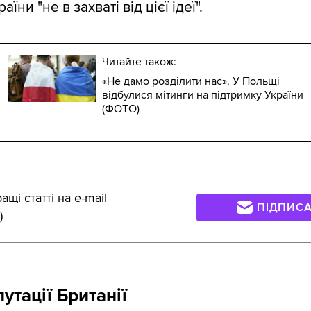
аїни "не в захваті від цієї ідеї".
Читайте також:
«Не дамо розділити нас». У Польщі
відбулися мітинги на підтримку України
(ФОТО)
щі статті на e-mail
ПІДПИС
)
утації Британії