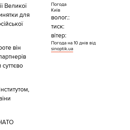
Погода
ії Великої
Київ
винятки для
волог.:
сійської
тиск:
вітер:
Погода на 10 днів від
роте він
sinoptik.ua
партнерів
и суттєво
нститутом,
аїни
 НАТО