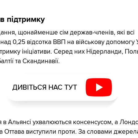
в підтримку
ання, щонайменше сім держав-членів, які всі
над 0,25 відсотка ВВП на військову допомогу У
тримку ініціативи. Серед них Нідерланди, Пол
алтії та Скандинавії.
ДИВІТЬСЯ НАС ТУТ
 в Альянсі ухвалюються консенсусом, а Лонд
а Оттава виступили проти. За словами джерел