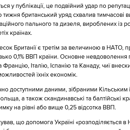
ся у публікації, це подвійний удар по репутац
го тижня британський уряд схвалив тимчасові 
аційного пального та дизеля, вироблених із ро
тіх країнах.
есок Британії є третім за величиною в НАТО, п
зько 0,1% ВВП країни. Основне невдоволення 
Францію, Італію, Іспанію та Канаду, чиї внеск
можливостей їхніх економік.
ічно доступними даними, зібраними Кільським і
ольща, а також скандинавські та балтійські кр
имку на рівні або вище 0,25 відсотка ВВП.
ував, що допомога Україні «розподіляється в