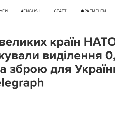
УГИ
#ENGLISH
СТАТТІ
ФРАГМЕНТИ
 великих країн НАТ
кували виділення 0
а зброю для Україн
elegraph