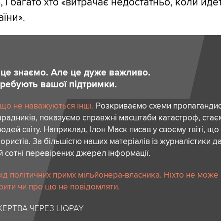
 і багато хто «витрачає недостатньо, коли йде
аїни».
и це знаємо. Але це дуже важливо.
отребують вашої підтримки.
 що не наважуються інші.
Розкриваємо схеми пропагандист
зрадників, показуємо справжні масштаби катастроф, ста
дей світу. Наприклад, Ілон Маск писав у своєму твіті, що
ористів. За більшістю наших матеріалів із журналістики да
й сотні перевірених джерел інформації.
ід політичних примх мільйонера-власника. Ніхто не може
рити чи про що не повідомляти.
ЕРТВА ЧЕРЕЗ LIQPAY