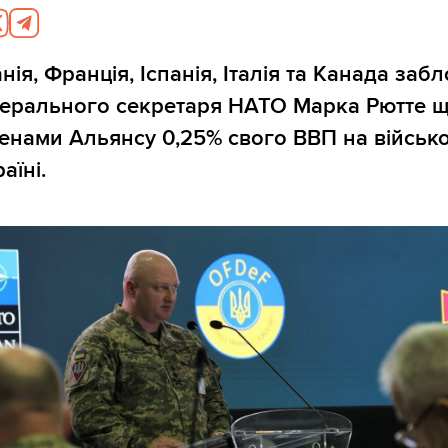
ія, Франція, Іспанія, Італія та Канада заб
енерального секретаря НАТО Марка Рютте 
енами Альянсу 0,25% свого ВВП на військ
аїні.