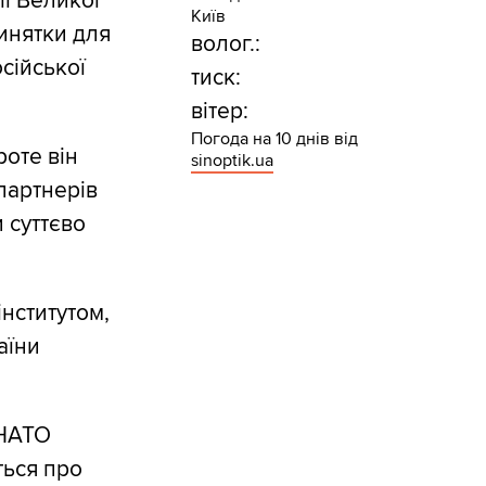
ії Великої
Київ
винятки для
волог.:
сійської
тиск:
вітер:
Погода на 10 днів від
роте він
sinoptik.ua
партнерів
и суттєво
нститутом,
аїни
 НАТО
ться про