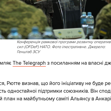
Конференція рамкової програми розвитку операти
сил (OFDeF) НАТО. Фото ілюстративне. Джерело:
Генштаб ЗСУ
омляє
The Telegraph
з посиланням на власні д
я, Рютте визнав, що його ініціативу не буде р
сть одностайної підтримки союзників. Він спод
й план на майбутньому саміті Альянсу в Анкарі