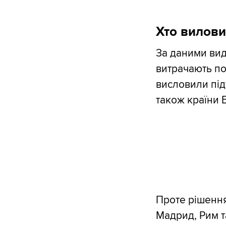
Хто вилови
За даними вид
витрачають по
висловили під
також країни Б
Проте рішення
Мадрид, Рим т