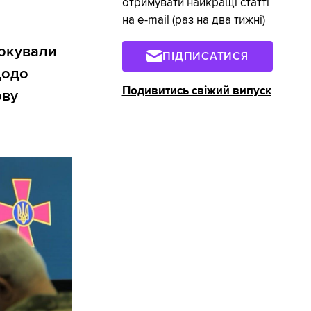
отримувати найкращі статті
на e-mail (раз на два тижні)
локували
ПІДПИСАТИСЯ
щодо
Подивитись свіжий випуск
ову