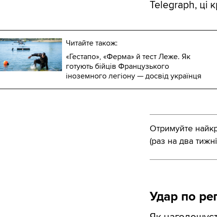
Telegraph, ці кр
Читайте також:
«Гестапо», «Ферма» й тест Леже. Як
готують бійців Французького
іноземного легіону — досвід українця
Отримуйте найкра
(раз на два тижні
Удар по реп