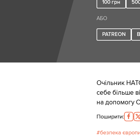
100
грн
50
АБО
PATREON
B
Очільник НАТ
себе більше в
на допомогу 
Поширити
:
безпека європ