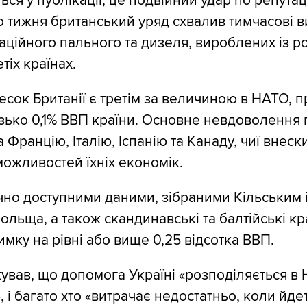
ся у публікації, це подвійний удар по репутац
го тижня британський уряд схвалив тимчасові 
аційного пального та дизеля, вироблених із ро
тіх країнах.
есок Британії є третім за величиною в НАТО, п
зько 0,1% ВВП країни. Основне невдоволення 
Францію, Італію, Іспанію та Канаду, чиї внеск
можливостей їхніх економік.
ічно доступними даними, зібраними Кільським і
ольща, а також скандинавські та балтійські кр
имку на рівні або вище 0,25 відсотка ВВП.
ував, що допомога Україні «розподіляється в
 і багато хто «витрачає недостатньо, коли йде