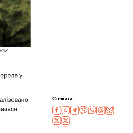
вних
жерела у
Стежити:
еалізовано
івався
.
UA
EN