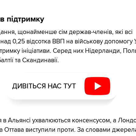
в підтримку
ання, щонайменше сім держав-членів, які всі
над 0,25 відсотка ВВП на військову допомогу У
тримку ініціативи. Серед них Нідерланди, Пол
алтії та Скандинавії.
ДИВІТЬСЯ НАС ТУТ
 в Альянсі ухвалюються консенсусом, а Лонд
а Оттава виступили проти. За словами джерел