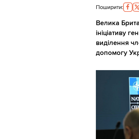
Поширити
:
Велика Британ
ініціативу г
виділення чл
допомогу Укр