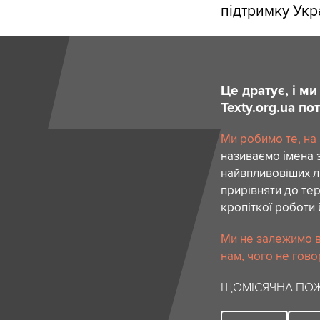
підтримку Укр
Це дратує, і м
Texty.org.ua п
Ми робимо те, на
називаємо імена 
найвпливовіших лю
прирівняти до тер
кропіткої роботи 
Ми не залежимо в
нам, чого не гово
ЩОМІСЯЧНА ПОЖ