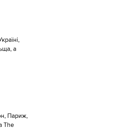
країні,
ьща, а
он, Париж,
а The