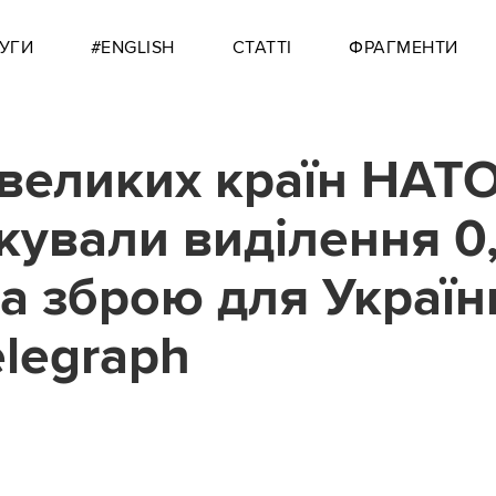
УГИ
#ENGLISH
СТАТТІ
ФРАГМЕНТИ
 великих країн НАТ
кували виділення 0
а зброю для Україн
elegraph