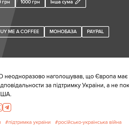
0
грн
1000
грн
Інша сума
UY ME A COFFEE
МОНОБАЗА
PAYPAL
О неодноразово наголошував, що Європа має 
ідповідальности за підтримку України, а не по
США.
и
підтримка україни
російсько-українська війна