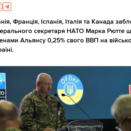
ія, Франція, Іспанія, Італія та Канада заб
енерального секретаря НАТО Марка Рютте 
енами Альянсу 0,25% свого ВВП на військ
аїні.