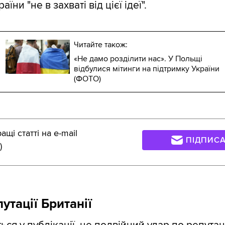
аїни "не в захваті від цієї ідеї".
Читайте також:
«Не дамо розділити нас». У Польщі
відбулися мітинги на підтримку України
(ФОТО)
щі статті на e-mail
ПІДПИС
)
утації Британії