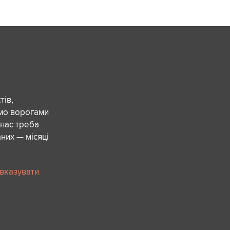
ів,
ємо ворогами
 нас треба
них — місяці
 вказувати