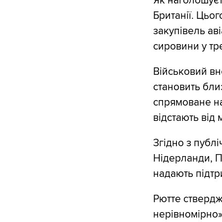
Як наголошуєть
Британії. Цьо
закупівель аві
сировини у тре
Військовий вн
становить бли
спрямоване на 
відстають від 
Згідно з публ
Нідерланди, П
надають підтр
Рютте ствердж
нерівномірно»,