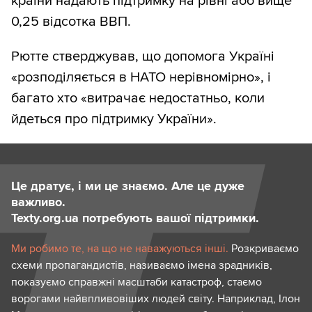
країни надають підтримку на рівні або вище
0,25 відсотка ВВП.
Рютте стверджував, що допомога Україні
«розподіляється в НАТО нерівномірно», і
багато хто «витрачає недостатньо, коли
йдеться про підтримку України».
Це дратує, і ми це знаємо. Але це дуже
важливо.
Texty.org.ua потребують вашої підтримки.
Ми робимо те, на що не наважуються інші.
Розкриваємо
схеми пропагандистів, називаємо імена зрадників,
показуємо справжні масштаби катастроф, стаємо
ворогами найвпливовіших людей світу. Наприклад, Ілон