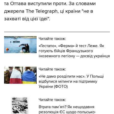
та Оттава виступили проти. За словами
джерела The Telegraph, ці країни "не в
захваті від цієї ідеї".
Читайте також:
«Гестапо», «Ферма» й тест Леже. Як
готують бійців Французького
іноземного легіону — досвід українця
Читайте також:
«Не дамо розділити нас». У Польщі
відбулися мітинги на підтримку
України (ФОТО)
Читайте також:
Втрата пам’яті? Як нещодавня
резолюція ЄС щодо польсько-