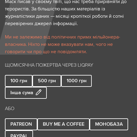
Маск писав у своєму твіті, що нас треба прирівняти до
терористів. За більшістю наших матеріалів із
журналістики даних — місяці кропіткої роботи й сотні
перевірених джерел інформації.
Ми не залежимо від політичних примх мільйонера-
власника. Ніхто не може вказувати нам, чого не
говорити чи про що не повідомляти.
ЩОМІСЯЧНА ПОЖЕРТВА ЧЕРЕЗ LIQPAY
100
грн
500
грн
1000
грн
Інша сума
АБО
PATREON
BUY ME A COFFEE
МОНОБАЗА
PAYPAL