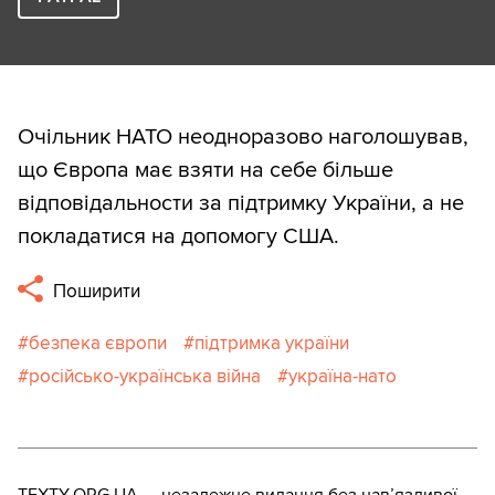
Очільник НАТО неодноразово наголошував,
що Європа має взяти на себе більше
відповідальности за підтримку України, а не
покладатися на допомогу США.
Поширити
безпека європи
підтримка україни
російсько-українська війна
україна-нато
TEXTY.ORG.UA — незалежне видання без навʼязливої