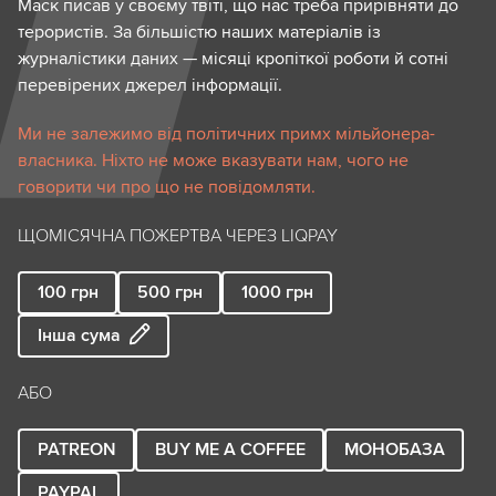
Маск писав у своєму твіті, що нас треба прирівняти до
терористів. За більшістю наших матеріалів із
журналістики даних — місяці кропіткої роботи й сотні
перевірених джерел інформації.
Ми не залежимо від політичних примх мільйонера-
власника. Ніхто не може вказувати нам, чого не
говорити чи про що не повідомляти.
ЩОМІСЯЧНА ПОЖЕРТВА ЧЕРЕЗ LIQPAY
100
грн
500
грн
1000
грн
Інша сума
АБО
PATREON
BUY ME A COFFEE
МОНОБАЗА
PAYPAL