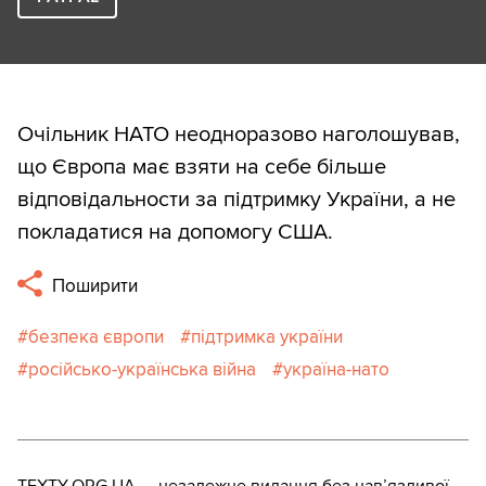
Очільник НАТО неодноразово наголошував,
що Європа має взяти на себе більше
відповідальности за підтримку України, а не
покладатися на допомогу США.
Поширити
безпека європи
підтримка україни
російсько-українська війна
україна-нато
TEXTY.ORG.UA — незалежне видання без навʼязливої