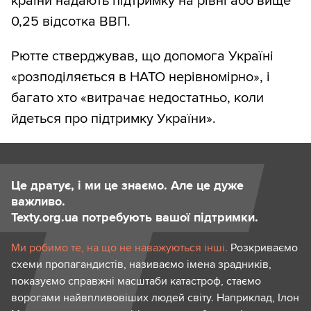
країни надають підтримку на рівні або вище
0,25 відсотка ВВП.
Рютте стверджував, що допомога Україні
«розподіляється в НАТО нерівномірно», і
багато хто «витрачає недостатньо, коли
йдеться про підтримку України».
Це дратує, і ми це знаємо. Але це дуже
важливо.
Texty.org.ua потребують вашої підтримки.
Ми робимо те, на що не наважуються інші.
Розкриваємо
схеми пропагандистів, називаємо імена зрадників,
показуємо справжні масштаби катастроф, стаємо
ворогами найвпливовіших людей світу. Наприклад, Ілон