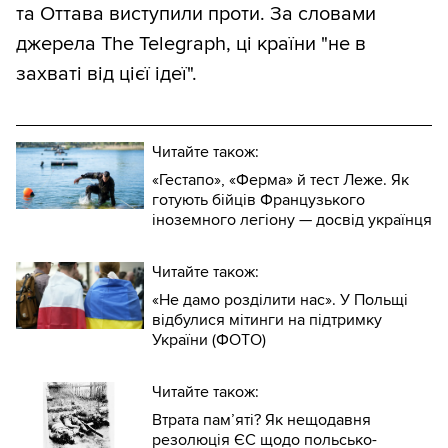
та Оттава виступили проти. За словами
джерела The Telegraph, ці країни "не в
захваті від цієї ідеї".
Читайте також:
«Гестапо», «Ферма» й тест Леже. Як
готують бійців Французького
іноземного легіону — досвід українця
Читайте також:
«Не дамо розділити нас». У Польщі
відбулися мітинги на підтримку
України (ФОТО)
Читайте також:
Втрата пам’яті? Як нещодавня
резолюція ЄС щодо польсько-