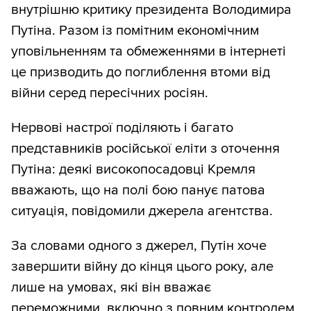
внутрішню критику президента Володимира
Путіна. Разом із помітним економічним
уповільненням та обмеженнями в інтернеті
це призводить до поглиблення втоми від
війни серед пересічних росіян.
Нервові настрої поділяють і багато
представників російської еліти з оточення
Путіна: деякі високопосадовці Кремля
вважають, що на полі бою панує патова
ситуація, повідомили джерела агентства.
За словами одного з джерел, Путін хоче
завершити війну до кінця цього року, але
лише на умовах, які він вважає
переможними, включно з повним контролем