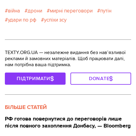
війна
дрони
мирні переговори
путін
удари по рф
успіхи зсу
TEXTY.ORG.UA — незалежне видання без навʼязливої
реклами й замовних матеріалів. Щоб працювати далі,
нам потрібна ваша підтримка.
ПІДТРИМАТИ
DONATE
БІЛЬШЕ СТАТЕЙ
РФ готова повернутися до переговорів лише
після повного захоплення Донбасу, — Bloomberg