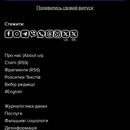
Подивитись свіжий випуск
Стежити:
UA
EN
Про нас
(About us)
Статті
(RSS)
Фрагменти
(RSS)
Розсилки Текстів
Вибір редакції
#English
Журналістика даних
Послуги
Фальшиві соціологи
Дезінформація