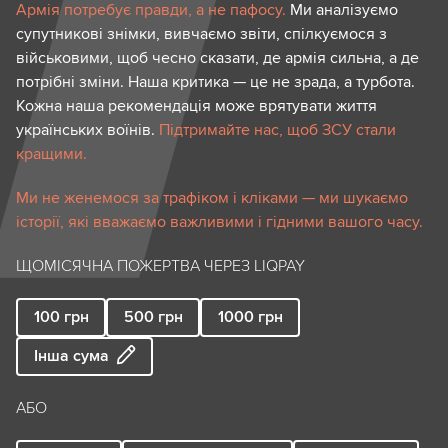
Армія потребує правди, а не пафосу.
Ми аналізуємо
супутникові знімки, вивчаємо звіти, спілкуємося з
військовими, щоб чесно сказати, де армія сильна, а де
потрібні зміни. Наша критика — це не зрада, а турбота.
Кожна наша рекомендація може врятувати життя
українських воїнів.
Підтримайте нас, щоб ЗСУ стали
кращими.
Ми не женемося за трафіком і кліками — ми шукаємо
історії, які вважаємо важливими і гідними вашого часу.
ЩОМІСЯЧНА ПОЖЕРТВА ЧЕРЕЗ LIQPAY
100
грн
500
грн
1000
грн
Інша сума
АБО