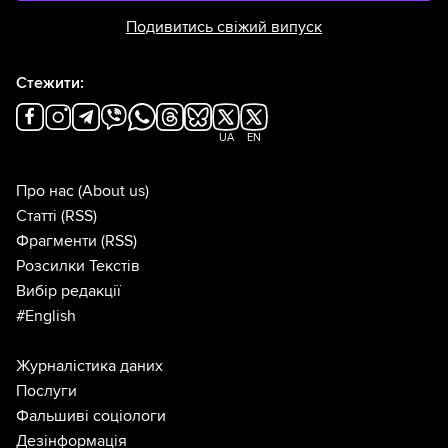
Подивитись свіжий випуск
Стежити:
UA
EN
Про нас
(About us)
Статті
(RSS)
Фрагменти
(RSS)
Розсилки Текстів
Вибір редакції
#English
Журналістика даних
Послуги
Фальшиві соціологи
Дезінформація