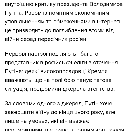
внутрішню критику президента Володимира
Путіна. Разом із помітним економічним
уповільненням та обмеженнями в інтернеті
це призводить до поглиблення втоми від
війни серед пересічних росіян.
Нервові настрої поділяють і багато
представників російської еліти з оточення
Путіна: деякі високопосадовці Кремля
вважають, що на полі бою панує патова
ситуація, повідомили джерела агентства.
За словами одного з джерел, Путін хоче
завершити війну до кінця цього року, але
лише на умовах, які він вважає
переможними, включно з повним контролем