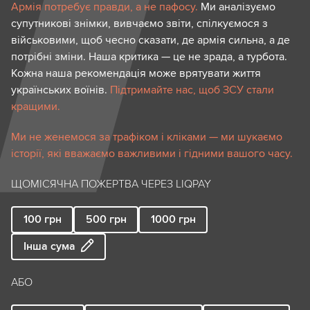
Армія потребує правди, а не пафосу.
Ми аналізуємо
супутникові знімки, вивчаємо звіти, спілкуємося з
військовими, щоб чесно сказати, де армія сильна, а де
потрібні зміни. Наша критика — це не зрада, а турбота.
Кожна наша рекомендація може врятувати життя
українських воїнів.
Підтримайте нас, щоб ЗСУ стали
кращими.
Ми не женемося за трафіком і кліками — ми шукаємо
історії, які вважаємо важливими і гідними вашого часу.
ЩОМІСЯЧНА ПОЖЕРТВА ЧЕРЕЗ LIQPAY
100
грн
500
грн
1000
грн
Інша сума
АБО