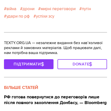
війна
дрони
мирні переговори
путін
удари по рф
успіхи зсу
TEXTY.ORG.UA — незалежне видання без навʼязливої
реклами й замовних матеріалів. Щоб працювати далі,
нам потрібна ваша підтримка.
ПІДТРИМАТИ
DONATE
БІЛЬШЕ СТАТЕЙ
РФ готова повернутися до переговорів лише
після повного захоплення Донбасу, — Bloomberg