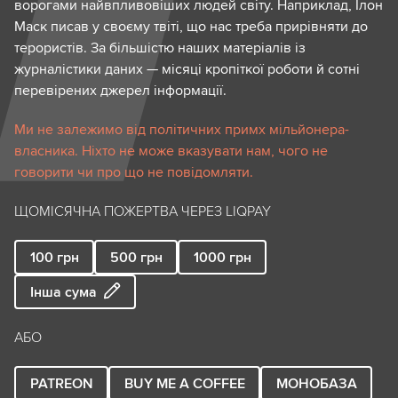
ворогами найвпливовіших людей світу. Наприклад, Ілон
Маск писав у своєму твіті, що нас треба прирівняти до
терористів. За більшістю наших матеріалів із
журналістики даних — місяці кропіткої роботи й сотні
перевірених джерел інформації.
Ми не залежимо від політичних примх мільйонера-
власника. Ніхто не може вказувати нам, чого не
говорити чи про що не повідомляти.
ЩОМІСЯЧНА ПОЖЕРТВА ЧЕРЕЗ LIQPAY
100
грн
500
грн
1000
грн
Інша сума
АБО
PATREON
BUY ME A COFFEE
МОНОБАЗА