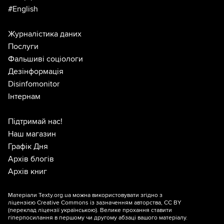
#English
Журналістика даних
Послуги
Фальшиві соціологи
Дезінформація
Disinfomonitor
Інтернам
Підтримай нас!
Наш магазин
Графік Дня
Архів блогів
Архів книг
Матеріали Texty.org.ua можна використовувати згідно з
ліцензією
Creative Commons із зазначенням авторства, CC BY
(переклад ліцензії
українською
). Велике прохання ставити
гіперпосилання в першому чи другому абзаці вашого матеріалу.