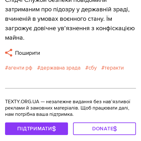
затриманим про підозру у державній зраді,
вчиненій в умовах воєнного стану. Їм
загрожує довічне ув’язнення з конфіскацією
майна.
Поширити
агенти рф
державна зрада
сбу
теракти
TEXTY.ORG.UA — незалежне видання без навʼязливої
реклами й замовних матеріалів. Щоб працювати далі,
нам потрібна ваша підтримка.
ПІДТРИМАТИ
DONATE