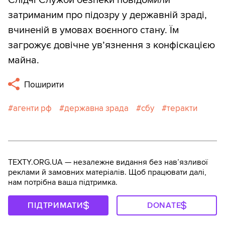
затриманим про підозру у державній зраді,
вчиненій в умовах воєнного стану. Їм
загрожує довічне ув’язнення з конфіскацією
майна.
Поширити
агенти рф
державна зрада
сбу
теракти
TEXTY.ORG.UA — незалежне видання без навʼязливої
реклами й замовних матеріалів. Щоб працювати далі,
нам потрібна ваша підтримка.
ПІДТРИМАТИ
DONATE