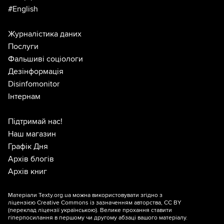
#English
Журналістика даних
Послуги
Фальшиві соціологи
Дезінформація
Disinfomonitor
Інтернам
Підтримай нас!
Наш магазин
Графік Дня
Архів блогів
Архів книг
Матеріали Texty.org.ua можна використовувати згідно з
ліцензією
Creative Commons із зазначенням авторства, CC BY
(переклад ліцензії
українською
). Велике прохання ставити
гіперпосилання в першому чи другому абзаці вашого матеріалу.