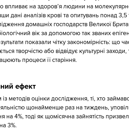
 впливає на здоров’я людини на молекулярно
и дані аналізів крові та опитувань понад 3,5 
лідження домашніх господарств Великої Британ
 біологічний вік за допомогою так званих епіг
зультати показали чітку закономірність: що ча
ься творчістю або відвідує культурні заходи, 
ацюють процеси її старіння.
ний ефект
 із методів оцінки дослідження, ті, хто займав
іяльністю щонайменше раз на тиждень, упові
я на 4%, тоді як щомісячна зайнятість призвел
на 3%.