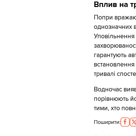
Вплив на т
Попри вражаюч
однозначних 
Уповільнення 
захворюваност
гарантують ав
встановлення 
тривалі спост
Водночас вияв
порівнюють йо
тими, хто пов
Поширити
: