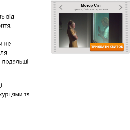
ь від
ття.
и не
для
і подальші
і
 курцями та