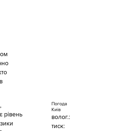
вом
чно
хто
в
Погода
,
Київ
є рівень
волог.:
изики
тиск: