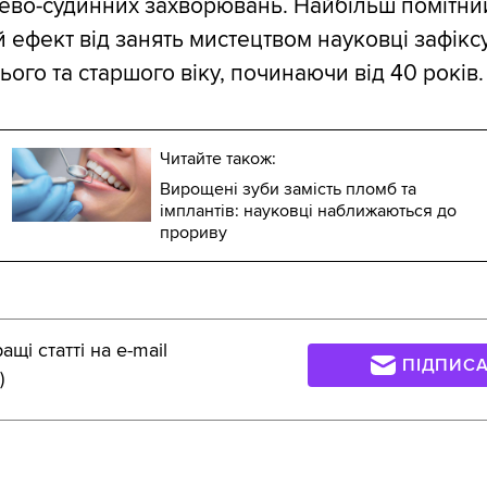
ево-судинних захворювань. Найбільш помітни
 ефект від занять мистецтвом науковці зафікс
ого та старшого віку, починаючи від 40 років.
Читайте також:
Вирощені зуби замість пломб та
імплантів: науковці наближаються до
прориву
щі статті на e-mail
ПІДПИС
)