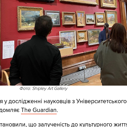
Фото: Shipley Art Gallery
я у дослідженні науковців з Університетськог
ідомляє
The Guardian
.
тановили, що залученість до культурного житт