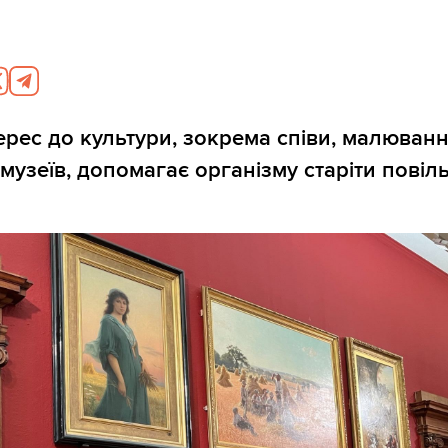
6
ерес до культури, зокрема співи, малюванн
музеїв, допомагає організму старіти повіл