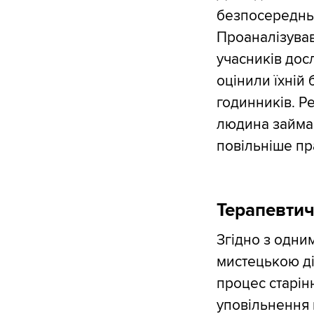
безпосередньо
Проаналізувавш
учасників дос
оцінили їхній
годинників. Ре
людина займаєт
повільніше пр
Терапевтич
Згідно з одним
мистецькою д
процес старінн
уповільнення 