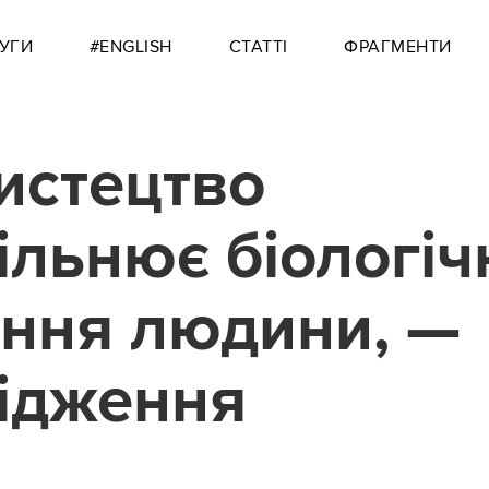
УГИ
#ENGLISH
СТАТТІ
ФРАГМЕНТИ
истецтво
ільнює біологіч
іння людини, —
ідження