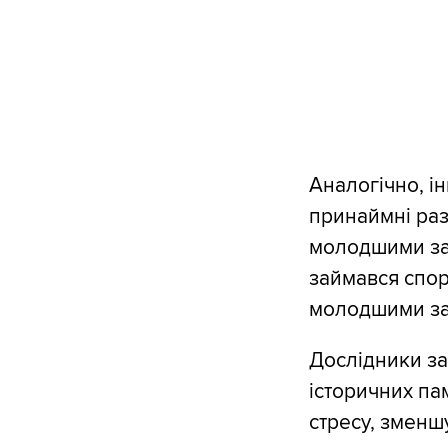
Аналогічно, ін
принаймні раз
молодшими за т
займався спор
молодшими за
Дослідники за
історичних пам
стресу, зменшу