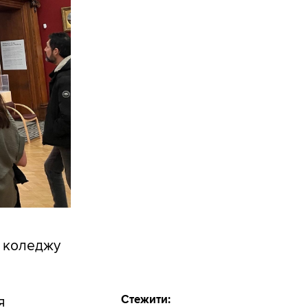
о коледжу
Стежити:
я