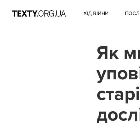
ХІД ВІЙНИ
ПОСЛ
Як м
упов
стар
досл