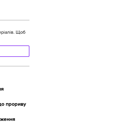
ріалів. Щоб
ня
до прориву
ідження