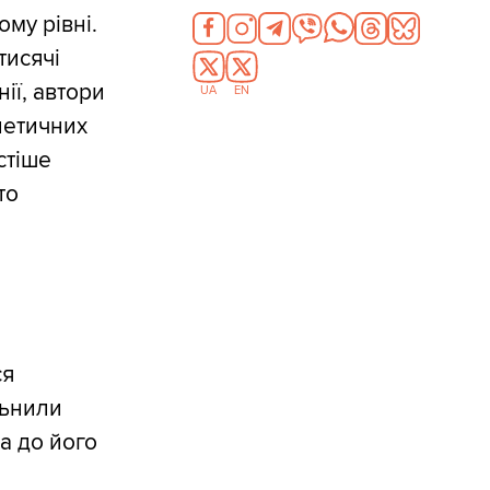
му рівні.
тисячі
ії, автори
UA
EN
енетичних
стіше
то
ся
льнили
а до його