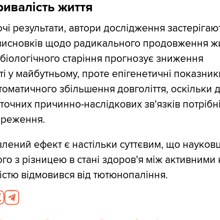
ривалість життя
і результати, автори дослідження застерігают
висновків щодо радикального продовження жи
біологічного старіння прогнозує зниження
і у майбутньому, проте епігенетичні показник
томатичного збільшення довголіття, оскільки 
точних причинно-наслідкових зв'язків потрібн
ереження.
лений ефект є настільки суттєвим, що науковц
го з різницею в стані здоров'я між активними
ністю відмовився від тютюнопаління.