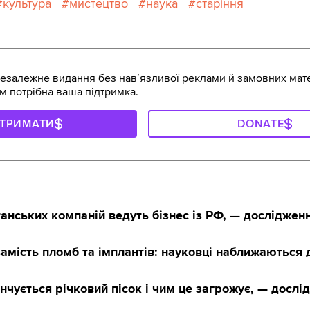
культура
мистецтво
наука
старіння
залежне видання без навʼязливої реклами й замовних мате
м потрібна ваша підтримка.
ДТРИМАТИ
DONATE
нських компаній ведуть бізнес із РФ, — досліджен
амість пломб та імплантів: науковці наближаються 
кінчується річковий пісок і чим це загрожує, — досл