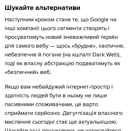
Шукайте альтернативи
Наступним кроком стане те, що Google чи
інші компанії цього сегмента створять і
просуватимуть новий зневажливий термін
для самого вебу — щось «брудне», хаотичне,
небезпечне й погане (на кшталт Dark Web),
тоді як власну абстракцію подаватимуть як
«безпечний» веб.
Якщо вам небайдужий інтернет-простір і
здатність людей бути в ньому не лише
пасивними споживачами, це варто
сприймати серйозно. Дегуглізація власного
мислення сьогодні стає ще актуальнішою.
Шукайте інші пошуковики, не користуйтеся