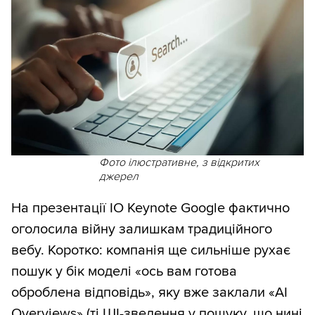
Фото ілюстративне, з відкритих
джерел
На презентації IO Keynote Google фактично
оголосила війну залишкам традиційного
вебу. Коротко: компанія ще сильніше рухає
пошук у бік моделі «ось вам готова
оброблена відповідь», яку вже заклали «AI
Overviews» (ті ШІ-зведення у пошуку, що нині