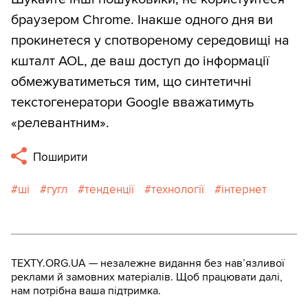
браузером Chrome. Інакше одного дня ви
прокинетеся у спотвореному середовищі на
кшталт AOL, де ваш доступ до інформації
обмежуватиметься тим, що синтетичні
текстогенератори Google вважатимуть
«релевантним».
Поширити
ші
гугл
тенденції
технології
інтернет
TEXTY.ORG.UA — незалежне видання без навʼязливої
реклами й замовних матеріалів. Щоб працювати далі,
нам потрібна ваша підтримка.