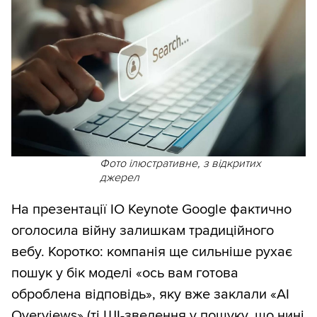
Фото ілюстративне, з відкритих
джерел
На презентації IO Keynote Google фактично
оголосила війну залишкам традиційного
вебу. Коротко: компанія ще сильніше рухає
пошук у бік моделі «ось вам готова
оброблена відповідь», яку вже заклали «AI
Overviews» (ті ШІ-зведення у пошуку, що нині