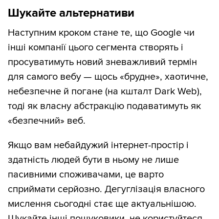
Шукайте альтернативи
Наступним кроком стане те, що Google чи
інші компанії цього сегмента створять і
просуватимуть новий зневажливий термін
для самого вебу — щось «брудне», хаотичне,
небезпечне й погане (на кшталт Dark Web),
тоді як власну абстракцію подаватимуть як
«безпечний» веб.
Якщо вам небайдужий інтернет-простір і
здатність людей бути в ньому не лише
пасивними споживачами, це варто
сприймати серйозно. Дегуглізація власного
мислення сьогодні стає ще актуальнішою.
Шукайте інші пошуковики, не користуйтеся