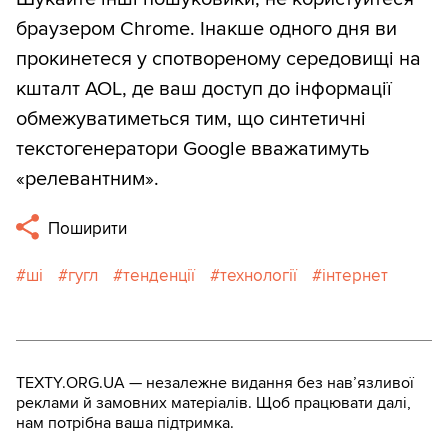
браузером Chrome. Інакше одного дня ви
прокинетеся у спотвореному середовищі на
кшталт AOL, де ваш доступ до інформації
обмежуватиметься тим, що синтетичні
текстогенератори Google вважатимуть
«релевантним».
Поширити
ші
гугл
тенденції
технології
інтернет
TEXTY.ORG.UA — незалежне видання без навʼязливої
реклами й замовних матеріалів. Щоб працювати далі,
нам потрібна ваша підтримка.