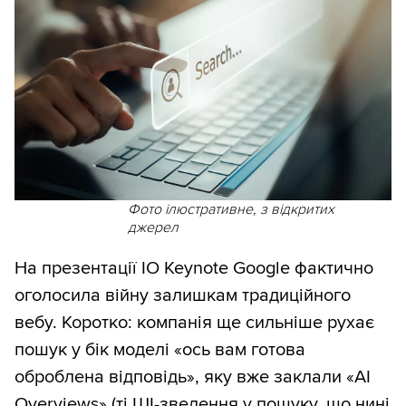
Фото ілюстративне, з відкритих
джерел
На презентації IO Keynote Google фактично
оголосила війну залишкам традиційного
вебу. Коротко: компанія ще сильніше рухає
пошук у бік моделі «ось вам готова
оброблена відповідь», яку вже заклали «AI
Overviews» (ті ШІ-зведення у пошуку, що нині