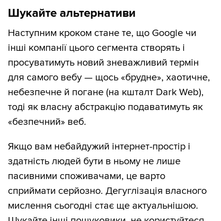
Шукайте альтернативи
Наступним кроком стане те, що Google чи
інші компанії цього сегмента створять і
просуватимуть новий зневажливий термін
для самого вебу — щось «брудне», хаотичне,
небезпечне й погане (на кшталт Dark Web),
тоді як власну абстракцію подаватимуть як
«безпечний» веб.
Якщо вам небайдужий інтернет-простір і
здатність людей бути в ньому не лише
пасивними споживачами, це варто
сприймати серйозно. Дегуглізація власного
мислення сьогодні стає ще актуальнішою.
Шукайте інші пошуковики, не користуйтеся