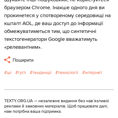
браузером Chrome. Інакше одного дня ви
прокинетеся у спотвореному середовищі на
кшталт AOL, де ваш доступ до інформації
обмежуватиметься тим, що синтетичні
текстогенератори Google вважатимуть
«релевантним».
Поширити
ші
гугл
тенденції
технології
інтернет
TEXTY.ORG.UA — незалежне видання без навʼязливої
реклами й замовних матеріалів. Щоб працювати далі,
нам потрібна ваша підтримка.