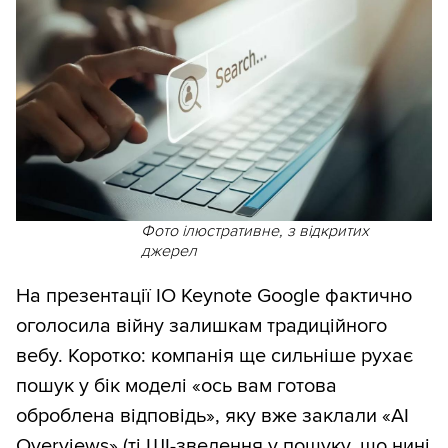
Фото ілюстративне, з відкритих
джерел
На презентації IO Keynote Google фактично
оголосила війну залишкам традиційного
вебу. Коротко: компанія ще сильніше рухає
пошук у бік моделі «ось вам готова
оброблена відповідь», яку вже заклали «AI
Overviews» (ті ШІ-зведення у пошуку, що нині