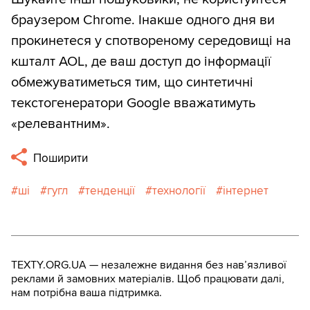
браузером Chrome. Інакше одного дня ви
прокинетеся у спотвореному середовищі на
кшталт AOL, де ваш доступ до інформації
обмежуватиметься тим, що синтетичні
текстогенератори Google вважатимуть
«релевантним».
Поширити
ші
гугл
тенденції
технології
інтернет
TEXTY.ORG.UA — незалежне видання без навʼязливої
реклами й замовних матеріалів. Щоб працювати далі,
нам потрібна ваша підтримка.