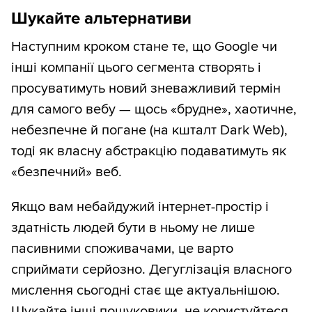
Шукайте альтернативи
Наступним кроком стане те, що Google чи
інші компанії цього сегмента створять і
просуватимуть новий зневажливий термін
для самого вебу — щось «брудне», хаотичне,
небезпечне й погане (на кшталт Dark Web),
тоді як власну абстракцію подаватимуть як
«безпечний» веб.
Якщо вам небайдужий інтернет-простір і
здатність людей бути в ньому не лише
пасивними споживачами, це варто
сприймати серйозно. Дегуглізація власного
мислення сьогодні стає ще актуальнішою.
Шукайте інші пошуковики, не користуйтеся