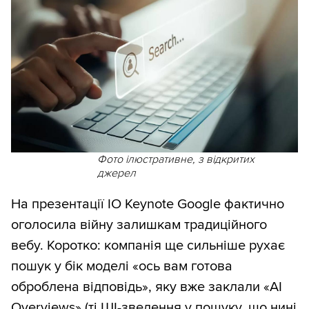
Фото ілюстративне, з відкритих
джерел
На презентації IO Keynote Google фактично
оголосила війну залишкам традиційного
вебу. Коротко: компанія ще сильніше рухає
пошук у бік моделі «ось вам готова
оброблена відповідь», яку вже заклали «AI
Overviews» (ті ШІ-зведення у пошуку, що нині