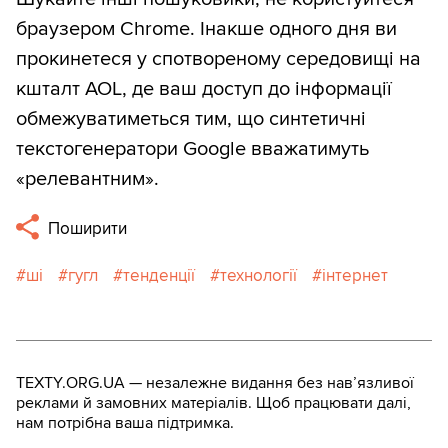
браузером Chrome. Інакше одного дня ви
прокинетеся у спотвореному середовищі на
кшталт AOL, де ваш доступ до інформації
обмежуватиметься тим, що синтетичні
текстогенератори Google вважатимуть
«релевантним».
Поширити
ші
гугл
тенденції
технології
інтернет
TEXTY.ORG.UA — незалежне видання без навʼязливої
реклами й замовних матеріалів. Щоб працювати далі,
нам потрібна ваша підтримка.