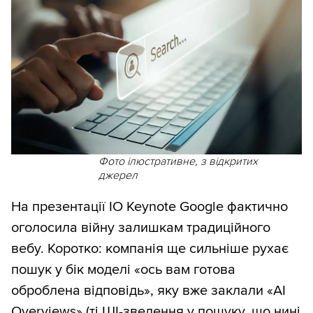
Фото ілюстративне, з відкритих
джерел
На презентації IO Keynote Google фактично
оголосила війну залишкам традиційного
вебу. Коротко: компанія ще сильніше рухає
пошук у бік моделі «ось вам готова
оброблена відповідь», яку вже заклали «AI
Overviews» (ті ШІ-зведення у пошуку, що нині