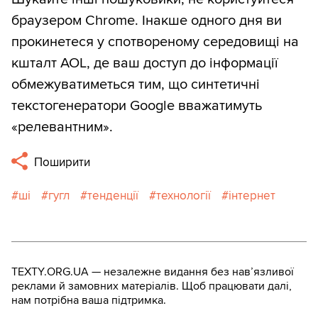
браузером Chrome. Інакше одного дня ви
прокинетеся у спотвореному середовищі на
кшталт AOL, де ваш доступ до інформації
обмежуватиметься тим, що синтетичні
текстогенератори Google вважатимуть
«релевантним».
Поширити
ші
гугл
тенденції
технології
інтернет
TEXTY.ORG.UA — незалежне видання без навʼязливої
реклами й замовних матеріалів. Щоб працювати далі,
нам потрібна ваша підтримка.