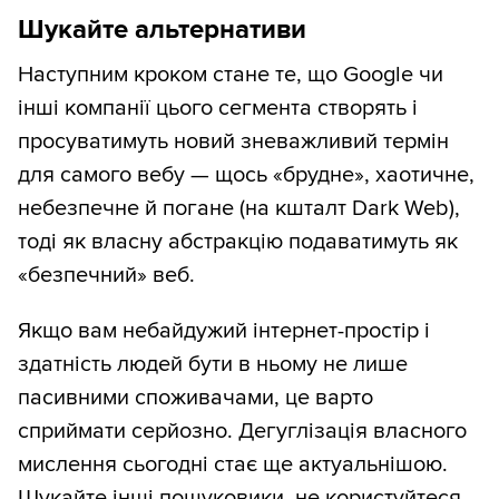
Шукайте альтернативи
Наступним кроком стане те, що Google чи
інші компанії цього сегмента створять і
просуватимуть новий зневажливий термін
для самого вебу — щось «брудне», хаотичне,
небезпечне й погане (на кшталт Dark Web),
тоді як власну абстракцію подаватимуть як
«безпечний» веб.
Якщо вам небайдужий інтернет-простір і
здатність людей бути в ньому не лише
пасивними споживачами, це варто
сприймати серйозно. Дегуглізація власного
мислення сьогодні стає ще актуальнішою.
Шукайте інші пошуковики, не користуйтеся