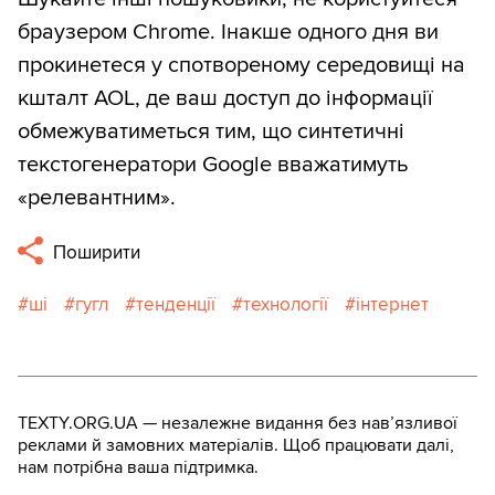
браузером Chrome. Інакше одного дня ви
прокинетеся у спотвореному середовищі на
кшталт AOL, де ваш доступ до інформації
обмежуватиметься тим, що синтетичні
текстогенератори Google вважатимуть
«релевантним».
Поширити
ші
гугл
тенденції
технології
інтернет
TEXTY.ORG.UA — незалежне видання без навʼязливої
реклами й замовних матеріалів. Щоб працювати далі,
нам потрібна ваша підтримка.