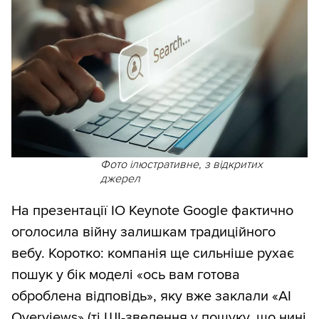
Фото ілюстративне, з відкритих
джерел
На презентації IO Keynote Google фактично
оголосила війну залишкам традиційного
вебу. Коротко: компанія ще сильніше рухає
пошук у бік моделі «ось вам готова
оброблена відповідь», яку вже заклали «AI
Overviews» (ті ШІ-зведення у пошуку, що нині