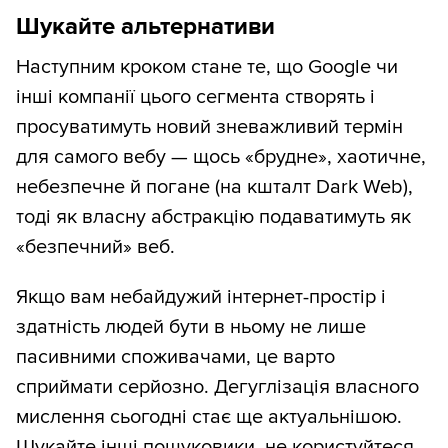
Шукайте альтернативи
Наступним кроком стане те, що Google чи
інші компанії цього сегмента створять і
просуватимуть новий зневажливий термін
для самого вебу — щось «брудне», хаотичне,
небезпечне й погане (на кшталт Dark Web),
тоді як власну абстракцію подаватимуть як
«безпечний» веб.
Якщо вам небайдужий інтернет-простір і
здатність людей бути в ньому не лише
пасивними споживачами, це варто
сприймати серйозно. Дегуглізація власного
мислення сьогодні стає ще актуальнішою.
Шукайте інші пошуковики, не користуйтеся