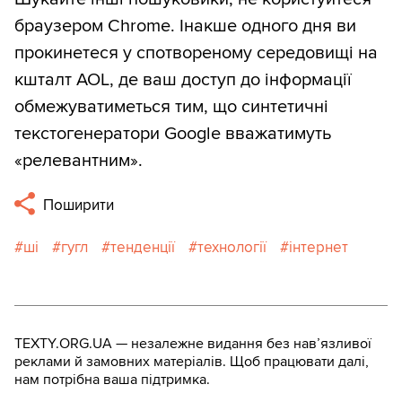
браузером Chrome. Інакше одного дня ви
прокинетеся у спотвореному середовищі на
кшталт AOL, де ваш доступ до інформації
обмежуватиметься тим, що синтетичні
текстогенератори Google вважатимуть
«релевантним».
Поширити
ші
гугл
тенденції
технології
інтернет
TEXTY.ORG.UA — незалежне видання без навʼязливої
реклами й замовних матеріалів. Щоб працювати далі,
нам потрібна ваша підтримка.