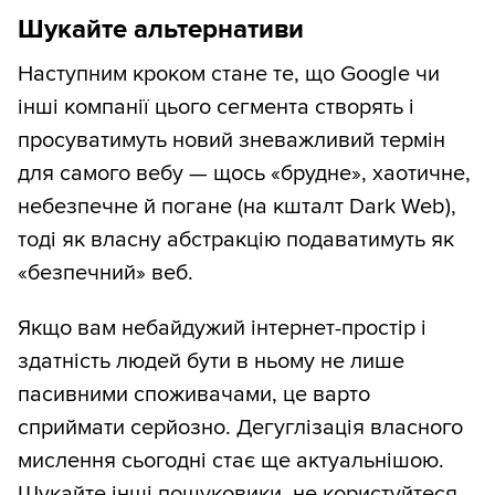
Шукайте альтернативи
Наступним кроком стане те, що Google чи
інші компанії цього сегмента створять і
просуватимуть новий зневажливий термін
для самого вебу — щось «брудне», хаотичне,
небезпечне й погане (на кшталт Dark Web),
тоді як власну абстракцію подаватимуть як
«безпечний» веб.
Якщо вам небайдужий інтернет-простір і
здатність людей бути в ньому не лише
пасивними споживачами, це варто
сприймати серйозно. Дегуглізація власного
мислення сьогодні стає ще актуальнішою.
Шукайте інші пошуковики, не користуйтеся