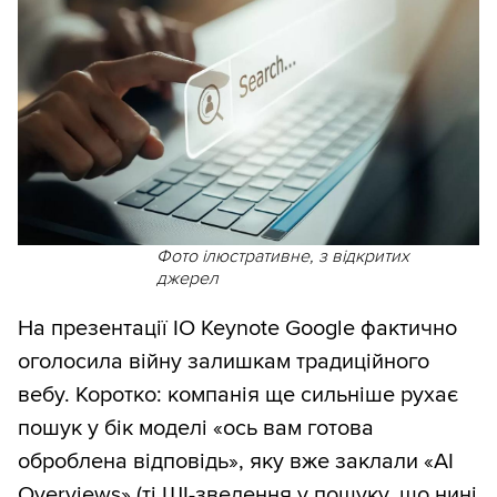
Фото ілюстративне, з відкритих
джерел
На презентації IO Keynote Google фактично
оголосила війну залишкам традиційного
вебу. Коротко: компанія ще сильніше рухає
пошук у бік моделі «ось вам готова
оброблена відповідь», яку вже заклали «AI
Overviews» (ті ШІ-зведення у пошуку, що нині