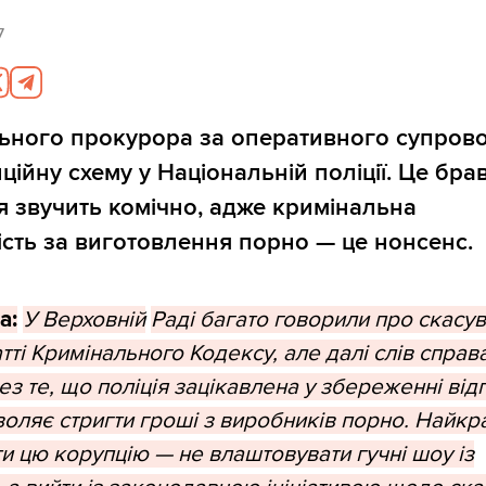
7
льного прокурора за оперативного супров
ційну схему у Національній поліції. Це бра
 звучить комічно, адже кримінальна
ість за виготовлення порно — це нонсенс.
a:
У Верховній
Раді багато говорили про скасу
атті Кримінального Кодексу, але далі слів справ
з те, що поліція зацікавлена у збереженні від
зволяє стригти гроші з виробників порно. Найк
и цю корупцію — не влаштовувати гучні шоу із