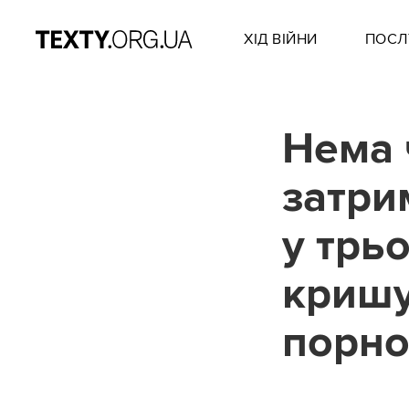
ХІД ВІЙНИ
ПОСЛ
Нема 
затри
у трьо
кришу
порно