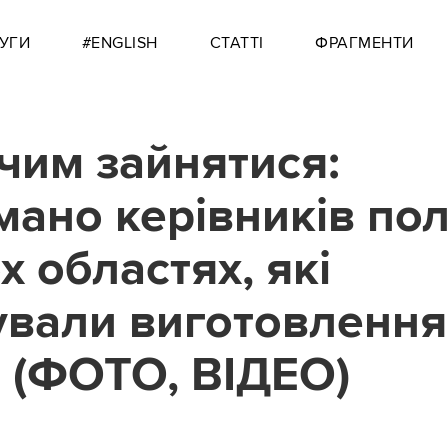
УГИ
#ENGLISH
СТАТТІ
ФРАГМЕНТИ
чим зайнятися:
мано керівників полі
х областях, які
вали виготовлення
 (ФОТО, ВІДЕО)