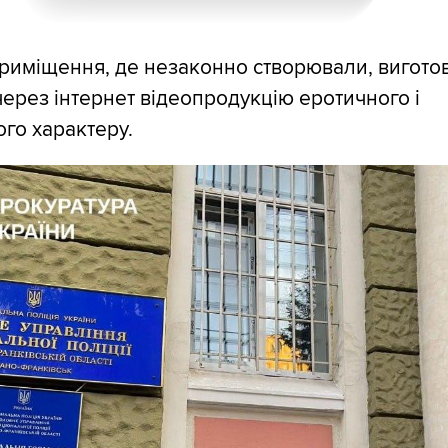
риміщення, де незаконно створювали, вигото
рез інтернет відеопродукцію еротичного і
го характеру.