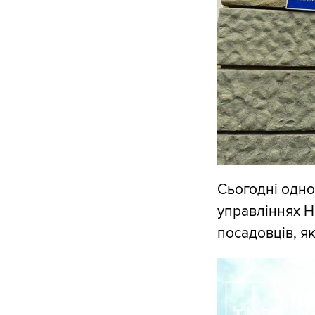
Сьогодні одноч
управліннях На
посадовців, як