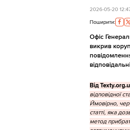
2026-05-20 12:4
Поширити
:
Офіс Генера
викрив коруп
повідомлення
відповідальн
Від Texty.org.u
відповідної ст
Ймовірно, чере
статті, яка до
метод прибрат