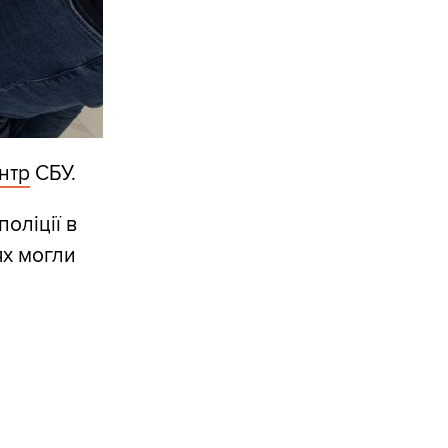
нтр
СБУ.
оліції в
ях могли