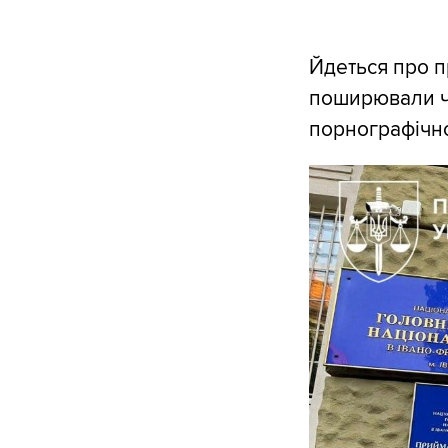
Йдеться про п
поширювали че
порнографічно