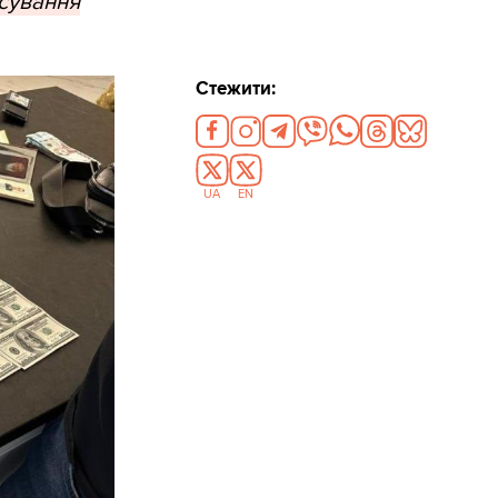
асування
Стежити:
UA
EN