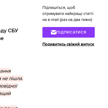
Підпишіться, щоб
отримувати найкращі статті
на e-mail (раз на два тижні)
оду СБУ
ПІДПИСАТИСЯ
ве
Подивитись свіжий випуск
вання
а не пішла.
повідної
ращий