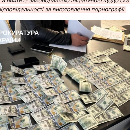
 а вийти із законодавчою ініціативою щодо ск
ідповідальності за виготовлення порнографії.