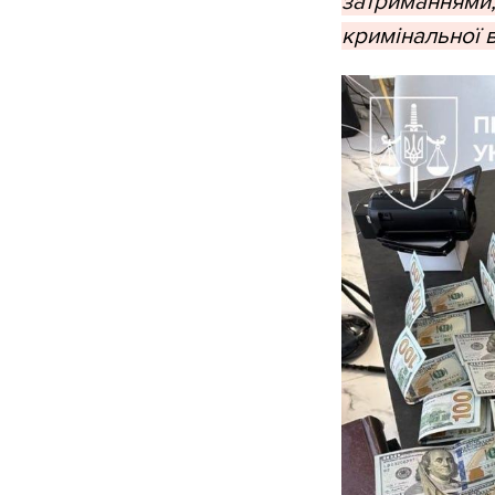
затриманнями,
кримінальної в