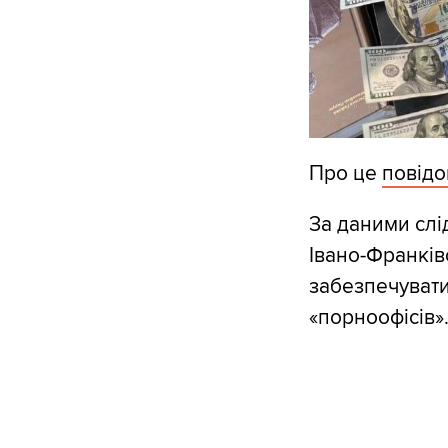
Про це
повід
За даними слід
Івано-Франків
забезпечувати
«порноофісів»