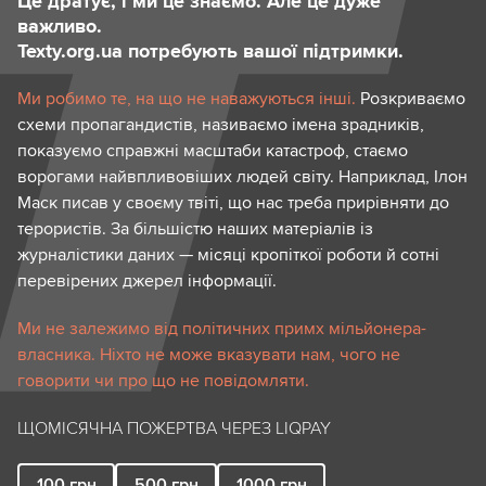
Це дратує, і ми це знаємо. Але це дуже
важливо.
Texty.org.ua потребують вашої підтримки.
Ми робимо те, на що не наважуються інші.
Розкриваємо
схеми пропагандистів, називаємо імена зрадників,
показуємо справжні масштаби катастроф, стаємо
ворогами найвпливовіших людей світу. Наприклад, Ілон
Маск писав у своєму твіті, що нас треба прирівняти до
терористів. За більшістю наших матеріалів із
журналістики даних — місяці кропіткої роботи й сотні
перевірених джерел інформації.
Ми не залежимо від політичних примх мільйонера-
власника. Ніхто не може вказувати нам, чого не
говорити чи про що не повідомляти.
ЩОМІСЯЧНА ПОЖЕРТВА ЧЕРЕЗ LIQPAY
100
грн
500
грн
1000
грн