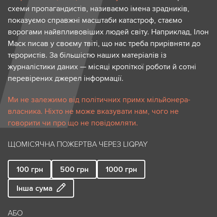
схеми пропагандистів, називаємо імена зрадників,
показуємо справжні масштаби катастроф, стаємо
ворогами найвпливовіших людей світу. Наприклад, Ілон
Маск писав у своєму твіті, що нас треба прирівняти до
терористів. За більшістю наших матеріалів із
журналістики даних — місяці кропіткої роботи й сотні
перевірених джерел інформації.
Ми не залежимо від політичних примх мільйонера-
власника. Ніхто не може вказувати нам, чого не
говорити чи про що не повідомляти.
ЩОМІСЯЧНА ПОЖЕРТВА ЧЕРЕЗ LIQPAY
100
грн
500
грн
1000
грн
Інша сума
АБО