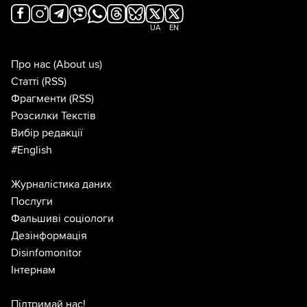
UA
EN
Про нас
(About us)
Статті
(RSS)
Фрагменти
(RSS)
Розсилки Текстів
Вибір редакції
#English
Журналістика даних
Послуги
Фальшиві соціологи
Дезінформація
Disinfomonitor
Інтернам
Підтримай нас!