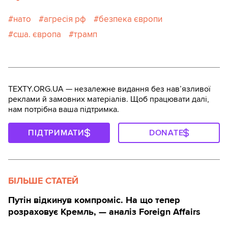
нато
агресія рф
безпека європи
сша. європа
трамп
TEXTY.ORG.UA — незалежне видання без навʼязливої
реклами й замовних матеріалів. Щоб працювати далі,
нам потрібна ваша підтримка.
ПІДТРИМАТИ
DONATE
БІЛЬШЕ СТАТЕЙ
Путін відкинув компроміс. На що тепер
розраховує Кремль, — аналіз Foreign Affairs