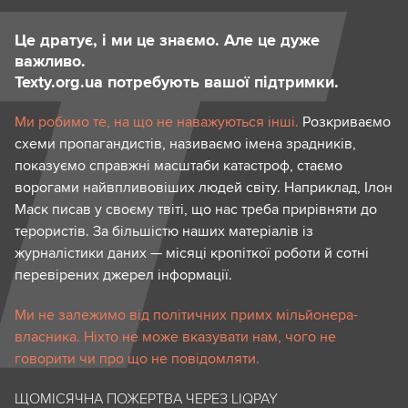
Це дратує, і ми це знаємо. Але це дуже
важливо.
Texty.org.ua потребують вашої підтримки.
Ми робимо те, на що не наважуються інші.
Розкриваємо
схеми пропагандистів, називаємо імена зрадників,
показуємо справжні масштаби катастроф, стаємо
ворогами найвпливовіших людей світу. Наприклад, Ілон
Маск писав у своєму твіті, що нас треба прирівняти до
терористів. За більшістю наших матеріалів із
журналістики даних — місяці кропіткої роботи й сотні
перевірених джерел інформації.
Ми не залежимо від політичних примх мільйонера-
власника. Ніхто не може вказувати нам, чого не
говорити чи про що не повідомляти.
ЩОМІСЯЧНА ПОЖЕРТВА ЧЕРЕЗ LIQPAY