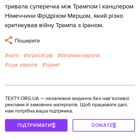
тривала суперечка між Трампом і канцлером
Німеччини Фрідріхом Мерцом, який різко
критикував війну Трампа з Іраном.
Поширити
нато
агресія рф
безпека європи
сша. європа
трамп
TEXTY.ORG.UA — незалежне видання без навʼязливої
реклами й замовних матеріалів. Щоб працювати далі,
нам потрібна ваша підтримка.
ПІДТРИМАТИ
DONATE