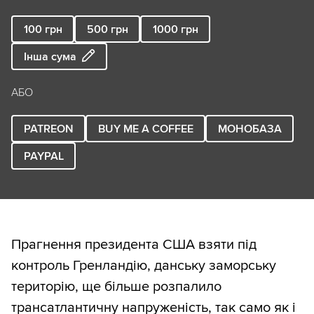
100
грн
500
грн
1000
грн
Інша сума
АБО
PATREON
BUY ME A COFFEE
МОНОБАЗА
PAYPAL
Прагнення президента США взяти під
контроль Гренландію, данську заморську
територію, ще більше розпалило
трансатлантичну напруженість, так само як і