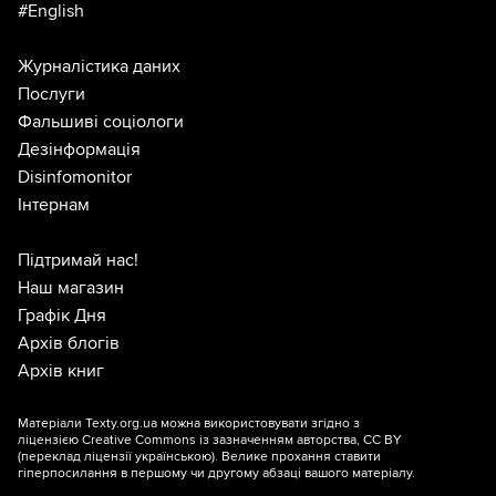
#English
Журналістика даних
Послуги
Фальшиві соціологи
Дезінформація
Disinfomonitor
Інтернам
Підтримай нас!
Наш магазин
Графік Дня
Архів блогів
Архів книг
Матеріали Texty.org.ua можна використовувати згідно з
ліцензією
Creative Commons із зазначенням авторства, CC BY
(переклад ліцензії
українською
). Велике прохання ставити
гіперпосилання в першому чи другому абзаці вашого матеріалу.