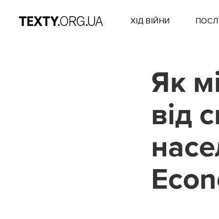
ХІД ВІЙНИ
ПОСЛ
Як м
від 
насе
Econ