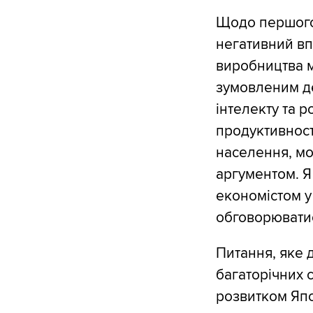
Щодо першого 
негативний вп
виробництва 
зумовленим д
інтелекту та 
продуктивност
населення, м
аргументом. Я
економістом у
обговорюватис
Питання, яке д
багаторічних 
розвитком Япо