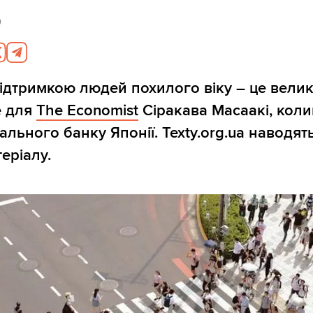
0
ідтримкою людей похилого віку – це вели
е для
The Economist
Сіракава Масаакі, кол
ального банку Японії. Texty.org.ua наводят
еріалу.