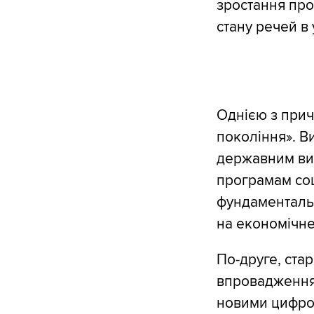
зростання про
стану речей в
Однією з причи
покоління». В
державним вид
програмам со
фундаментальн
на економічне
По-друге, ста
впровадження 
новими цифро