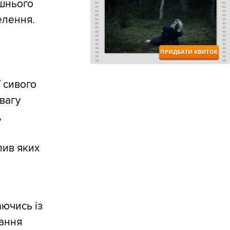
ішнього
елення.
ї сивого
вагу
,
лив яких
аючись із
ання