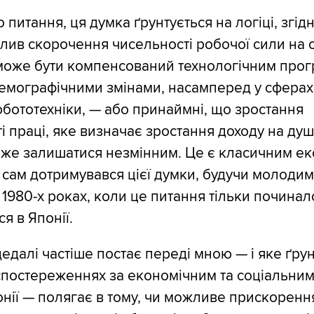
питання, ця думка ґрунтується на логіці, згід
лив скорочення чисельності робочої сили на 
може бути компенсований технологічним прог
емографічними змінами, насамперед у сферах
робототехніки, — або принаймні, що зростання
і праці, яке визначає зростання доходу на душ
оже залишатися незмінним. Це є класичним е
 сам дотримувався цієї думки, будучи молодим
 1980-х роках, коли це питання тільки починал
я в Японії.
едалі частіше постає переді мною — і яке ґрун
спостереженнях за економічним та соціальни
нії — полягає в тому, чи можливе прискоренн