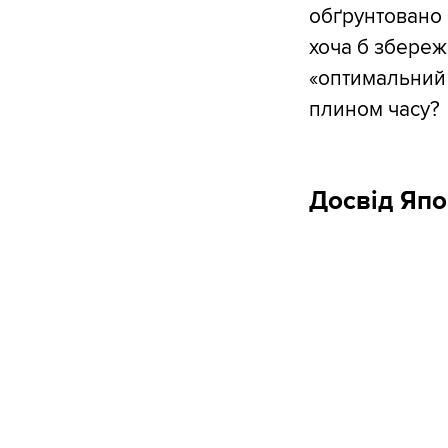
обґрунтовано 
хоча б збереж
«оптимальний 
плином часу?
Досвід Япо