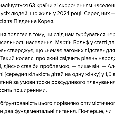
алічується 63 країни зі скороченням населенн
усіх людей, що жили у 2024 році. Серед них —
сія та Південна Корея.
ня полягає в тому, чи слід нам турбуватися че
сельності населення. Мартін Вольф у статті дл
es» стверджує, що «немає вагомих підстав» для
Такий колапс, про який свідчить рівень народ
, дійсно став би проблемою, — пише він. — Ал
 [середня кількість дітей на одну жінку] у 1,5
тний за умови трохи розсудливого планування»
досить поширеними.
бґрунтованість цього порівняно оптимістичног
ти два фундаментальні питання. По-перше, чи