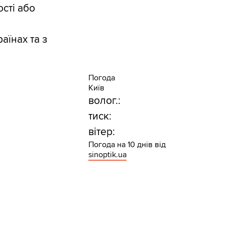
сті або
аїнах та з
Погода
Київ
волог.:
тиск:
вітер:
Погода на 10 днів від
sinoptik.ua