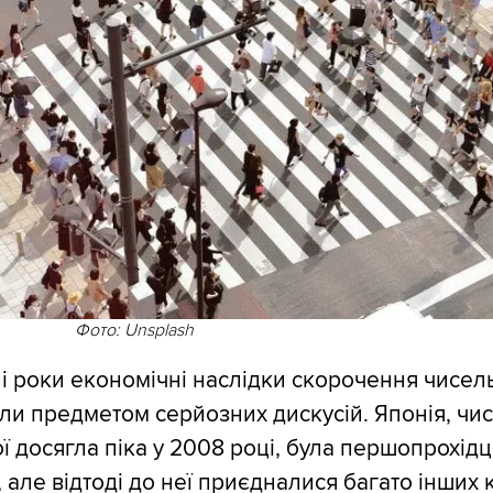
Фото: Unsplash
і роки економічні наслідки скорочення чисел
ли предметом серйозних дискусій. Японія, чис
ї досягла піка у 2008 році, була першопрохідц
 але відтоді до неї приєдналися багато інших к