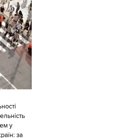
ьності
ельність
ем у
раїн: за