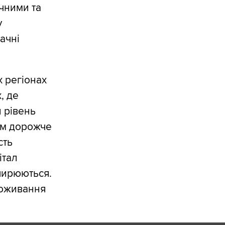
чними та
у
ачні
х регіонах
, де
 рівень
им дорожче
сть
італ
ширюються.
роживання