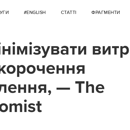
УГИ
#ENGLISH
СТАТТІ
ФРАГМЕНТИ
інімізувати вит
скорочення
лення, — The
omist