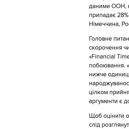
даними ООН, н
припадає 28% 
Німеччина, Ро
Головне питан
скорочення чи
«Financial Tim
побоювання. «
нижче одиниці
народжуваності
цілком прийня
аргументи є 
Щоб оцінити о
слід розгляну