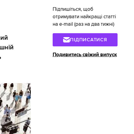
Підпишіться, щоб
отримувати найкращі статті
на e-mail (раз на два тижні)
кий
ПІДПИСАТИСЯ
ишній
Подивитись свіжий випуск
ь