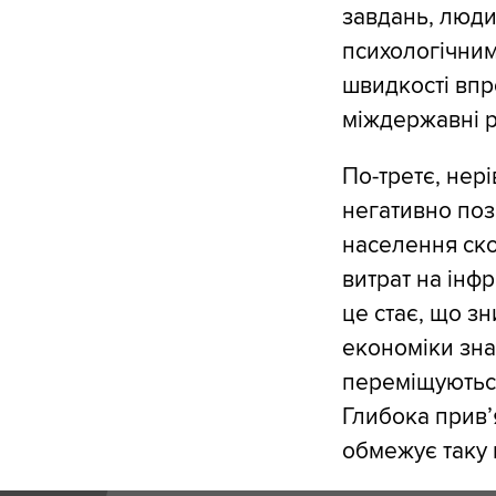
завдань, люди
психологічним
швидкості впр
міждержавні р
По-третє, нер
негативно поз
населення ско
витрат на інф
це стає, що з
економіки зна
переміщуються
Глибока прив’
обмежує таку 