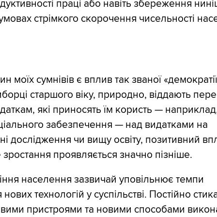
дуктивності праці або навіть збереження нин
 умовах стрімкого скорочення чисельності нас
н моїх сумнівів є вплив так званої «демократі
иборці старшого віку, природно, віддають пере
аткам, які приносять їм користь — наприклад
ціального забезпечення — над видатками на
і дослідження чи вищу освіту, позитивний вп
 зростання проявляється значно пізніше.
ріння населення зазвичай уповільнює темпи
нових технологій у суспільстві. Постійно стик
вими пристроями та новими способами викон