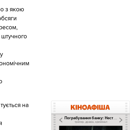
но з якою
обсяги
ресом,
 штучного
у
кономічним
о
тується на
м
я