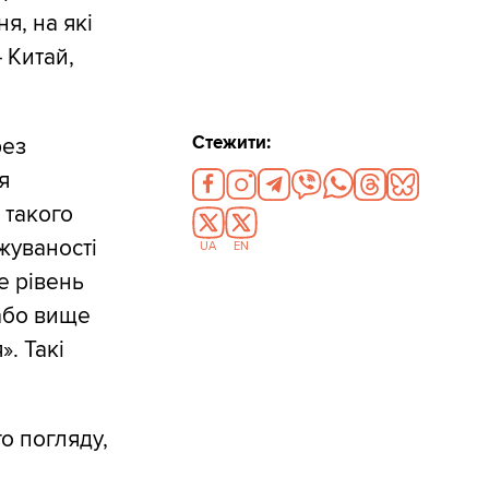
я, на які
 Китай,
Стежити:
рез
я
 такого
жуваності
UA
EN
е рівень
 або вище
. Такі
о погляду,