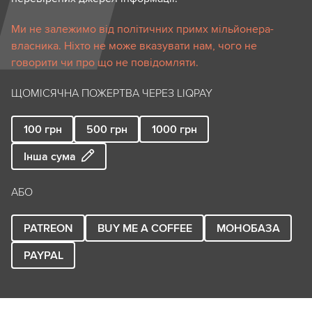
Ми не залежимо від політичних примх мільйонера-
власника. Ніхто не може вказувати нам, чого не
говорити чи про що не повідомляти.
ЩОМІСЯЧНА ПОЖЕРТВА ЧЕРЕЗ LIQPAY
100
грн
500
грн
1000
грн
Інша сума
АБО
PATREON
BUY ME A COFFEE
МОНОБАЗА
PAYPAL