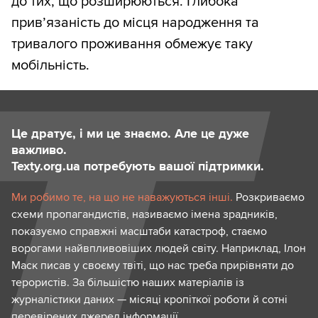
до тих, що розширюються. Глибока
прив’язаність до місця народження та
тривалого проживання обмежує таку
мобільність.
Це дратує, і ми це знаємо. Але це дуже
важливо.
Texty.org.ua потребують вашої підтримки.
Ми робимо те, на що не наважуються інші.
Розкриваємо
схеми пропагандистів, називаємо імена зрадників,
показуємо справжні масштаби катастроф, стаємо
ворогами найвпливовіших людей світу. Наприклад, Ілон
Маск писав у своєму твіті, що нас треба прирівняти до
терористів. За більшістю наших матеріалів із
журналістики даних — місяці кропіткої роботи й сотні
перевірених джерел інформації.