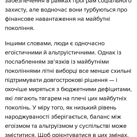
забезпечення в рамках програм соціального
захисту, але водночас вони турбуються про
фінансове навантаження на майбутні
покоління.
Іншими словами, люди є одночасно
егоїстичними й альтруїстичними. Однак із
послабленням зв’язків із майбутніми
поколіннями літні виборці все менше схильні
підтримувати довгострокові рішення — і
охочіше миряться з бюджетними дефіцитами,
які лягають тягарем на плечі цих майбутніх
поколінь. У міру того, як низький рівень
народжуваності зберігається, баланс між
егоїзмом та альтруїзмом у суспільстві може
зміститися. Щоб орієнтуватися в цих змінах,