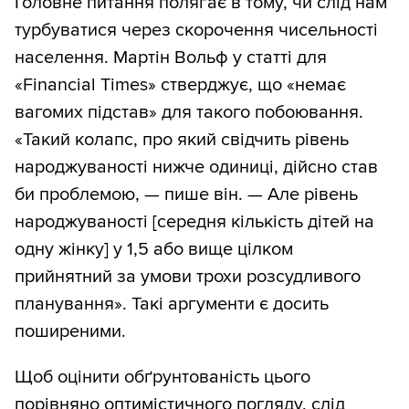
Головне питання полягає в тому, чи слід нам
турбуватися через скорочення чисельності
населення. Мартін Вольф у статті для
«Financial Times» стверджує, що «немає
вагомих підстав» для такого побоювання.
«Такий колапс, про який свідчить рівень
народжуваності нижче одиниці, дійсно став
би проблемою, — пише він. — Але рівень
народжуваності [середня кількість дітей на
одну жінку] у 1,5 або вище цілком
прийнятний за умови трохи розсудливого
планування». Такі аргументи є досить
поширеними.
Щоб оцінити обґрунтованість цього
порівняно оптимістичного погляду, слід