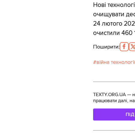
Нові технолог
очищувати део
24 лютого 202
очистили 460 1
Поширити
:
війна технологі
TEXTY.ORG.UA — не
працювати далі, на
ПІ