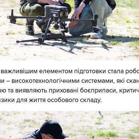
важливішим елементом підготовки стала робо
и – високотехнологічними системами, які ска
ю та виявляють приховані боєприпаси, крити
ики для життя особового складу.