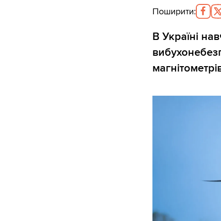
Поширити
:
В Україні нав
вибухонебезп
магнітометрі