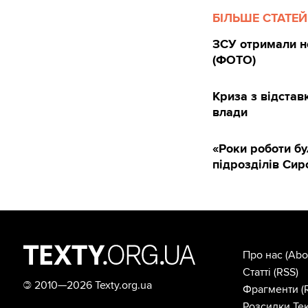
БІЛЬШЕ СТАТЕЙ
ЗСУ отримали н
(ФОТО)
Криза з відста
влади
«Роки роботи бу
підрозділів Си
Про нас
(Abo
Статті
(RSS)
©
2010—2026 Texty.org.ua
Фрагменти
(
Розсилки Тек