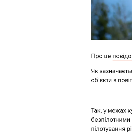
Про це
повід
Як зазначаєть
об’єкти з пові
Так, у межах 
безпілотними 
пілотування рі