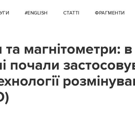
УГИ
#ENGLISH
СТАТТІ
ФРАГМЕНТИ
 та магнітометри: в
ні почали застосову
технології розмінув
О)