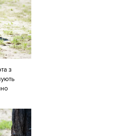
та з
нують
чно