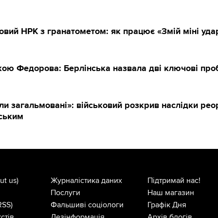
овий НРК з гранатометом: як працює «Змій міні уда
вкою Федорова: Берлінська назвала дві ключові пр
ли загальмовані»: військовий розкрив наслідки реорг
рським
ut us)
Журналістика даних
Підтримай нас!
Послуги
Наш магазин
RSS)
Фальшиві соціологи
Графік Дня
стів
Дезінформація
Архів блогів