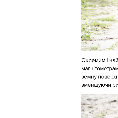
Окремим і най
магнітометрам
земну поверхн
зменшуючи риз