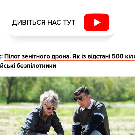
ДИВІТЬСЯ НАС ТУТ
ж:
Пілот зенітного дрона. Як із відстані 500 кі
йські безпілотники