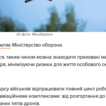
Усі фото: Міноборони
омляє
Міністерство оборони.
ся, таким чином можна знаходити приховані м
тря, мінімізуючи ризики для життя особового с
курсу військові відпрацювали повний цикл роб
авіаційними комплексами: від розгортання до
зних типів дронів.