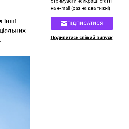
отримувати найкращі статті
на e-mail (раз на два тижні)
а інші
ПІДПИСАТИСЯ
ціальних
Подивитись свіжий випуск
.