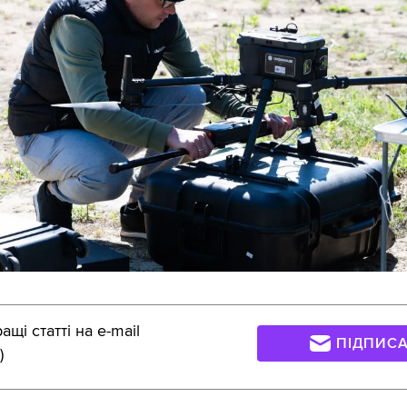
щі статті на e-mail
ПІДПИС
)