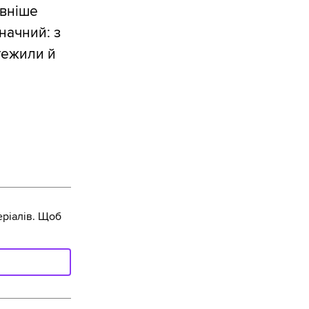
ивніше
начний: з
тежили й
ріалів. Щоб