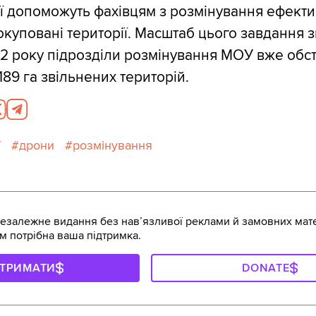
ії допоможуть фахівцям з розмінування ефект
куповані території. Масштаб цього завдання з
2 року підрозділи розмінування МОУ вже обс
89 га звільнених територій.
ї
дрони
розмінування
залежне видання без навʼязливої реклами й замовних мате
м потрібна ваша підтримка.
ДТРИМАТИ
DONATE