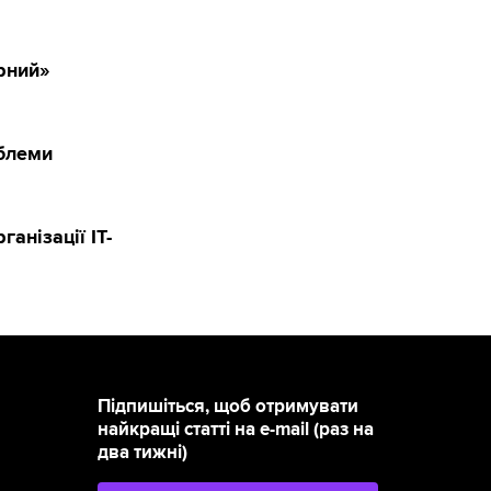
рний»
облеми
анізації IT-
Підпишіться, щоб отримувати
найкращі статті на e-mail (раз на
два тижні)