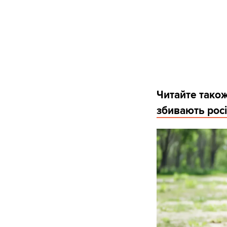
Читайте тако
збивають росі