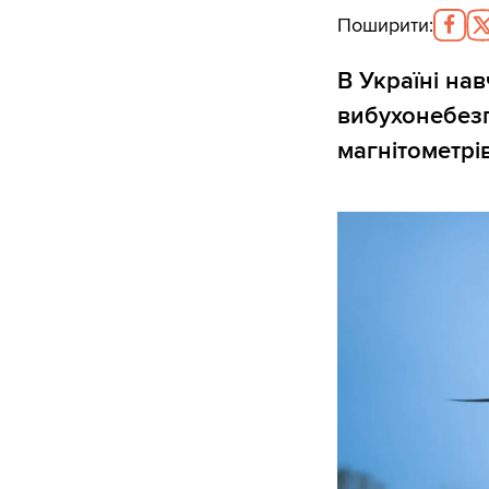
Поширити
:
В Україні нав
вибухонебезп
магнітометрі