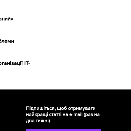
рний»
облеми
анізації IT-
Підпишіться, щоб отримувати
найкращі статті на e-mail (раз на
два тижні)