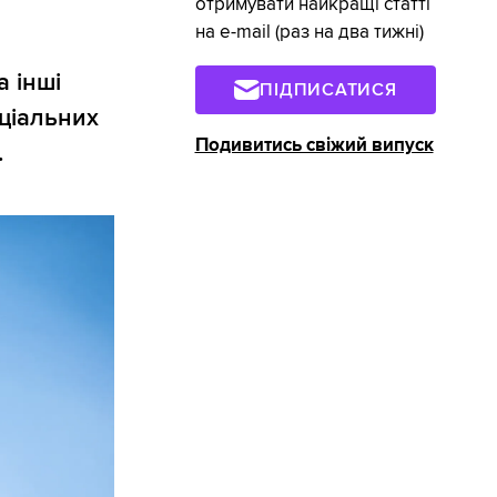
отримувати найкращі статті
на e-mail (раз на два тижні)
а інші
ПІДПИСАТИСЯ
ціальних
Подивитись свіжий випуск
.