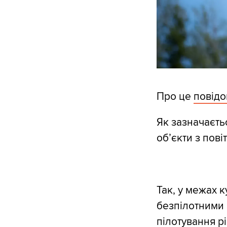
Про це
повід
Як зазначаєть
об’єкти з пові
Так, у межах 
безпілотними 
пілотування рі