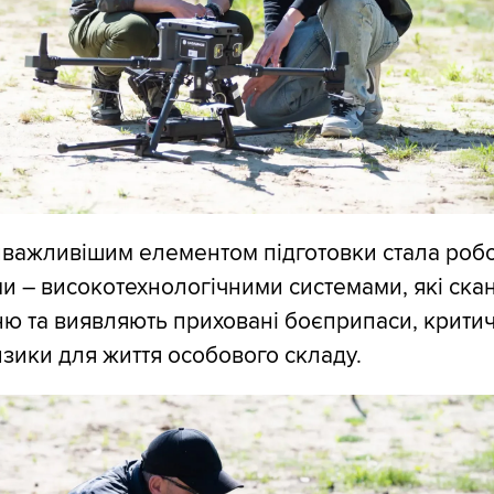
важливішим елементом підготовки стала робо
и – високотехнологічними системами, які ска
ю та виявляють приховані боєприпаси, крити
ики для життя особового складу.