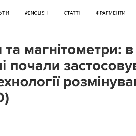
УГИ
#ENGLISH
СТАТТІ
ФРАГМЕНТИ
 та магнітометри: в
ні почали застосову
технології розмінув
О)