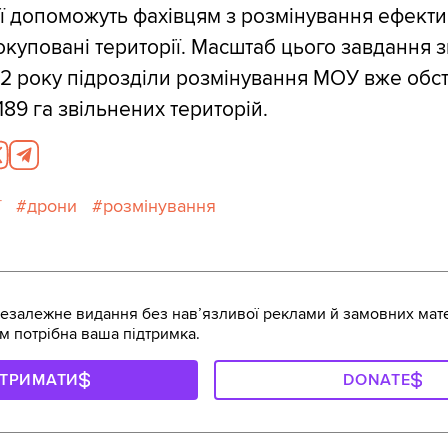
ії допоможуть фахівцям з розмінування ефект
куповані території. Масштаб цього завдання з
2 року підрозділи розмінування МОУ вже обс
89 га звільнених територій.
ї
дрони
розмінування
залежне видання без навʼязливої реклами й замовних мате
м потрібна ваша підтримка.
ДТРИМАТИ
DONATE