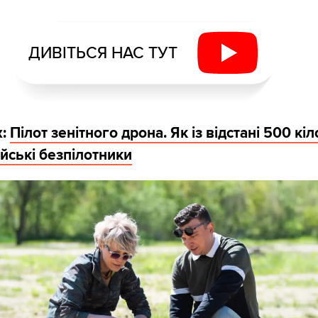
ДИВІТЬСЯ НАС ТУТ
ж:
Пілот зенітного дрона. Як із відстані 500 кі
йські безпілотники