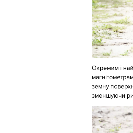
Окремим і най
магнітометрам
земну поверхн
зменшуючи риз