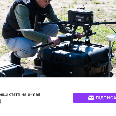
щі статті на e-mail
ПІДПИС
)