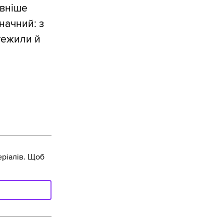
ивніше
начний: з
тежили й
ріалів. Щоб