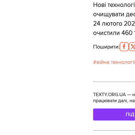
Нові технолог
очищувати део
24 лютого 202
очистили 460 1
Поширити
:
війна технологі
TEXTY.ORG.UA — не
працювати далі, на
ПІ