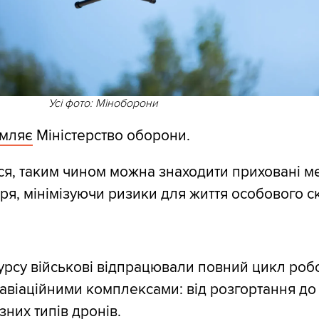
Усі фото: Міноборони
омляє
Міністерство оборони.
ся, таким чином можна знаходити приховані м
тря, мінімізуючи ризики для життя особового с
курсу військові відпрацювали повний цикл роб
авіаційними комплексами: від розгортання до
зних типів дронів.