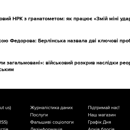
овий НРК з гранатометом: як працює «Змій міні уда
вкою Федорова: Берлінська назвала дві ключові пр
ли загальмовані»: військовий розкрив наслідки реорг
рським
ut us)
Журналістика даних
Підтримай нас!
Послуги
Наш магазин
RSS)
Фальшиві соціологи
Графік Дня
стів
Дезінформація
Архів блогів