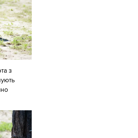
та з
нують
чно