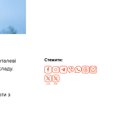
Стежити:
еталеві
кладу.
UA
EN
оти з