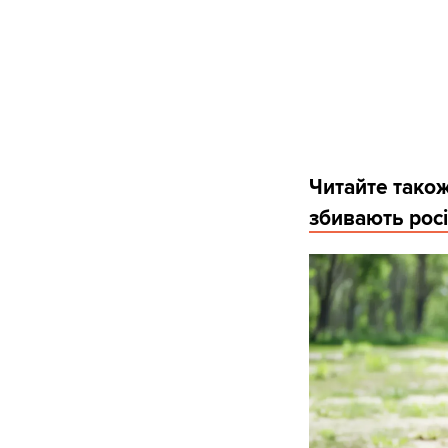
Читайте тако
збивають росі