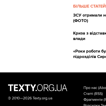
БІЛЬШЕ СТАТЕЙ
ЗСУ отримали н
(ФОТО)
Криза з відста
влади
«Роки роботи бу
підрозділів Си
Про нас
(Abo
Статті
(RSS)
©
2010—2026 Texty.org.ua
Фрагменти
(
Розсилки Тек