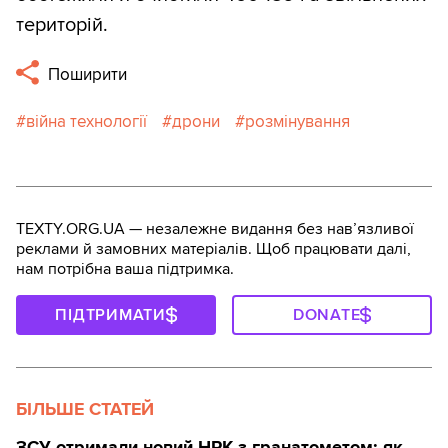
територій.
Поширити
війна технології
дрони
розмінування
TEXTY.ORG.UA — незалежне видання без навʼязливої
реклами й замовних матеріалів. Щоб працювати далі,
нам потрібна ваша підтримка.
ПІДТРИМАТИ
DONATE
БІЛЬШЕ СТАТЕЙ
ЗСУ отримали новий НРК з гранатометом: як