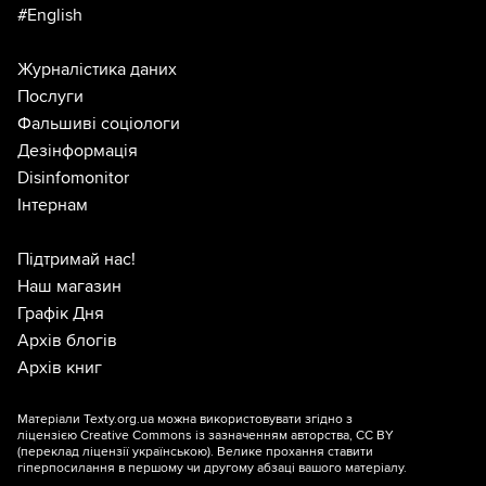
#English
Журналістика даних
Послуги
Фальшиві соціологи
Дезінформація
Disinfomonitor
Інтернам
Підтримай нас!
Наш магазин
Графік Дня
Архів блогів
Архів книг
Матеріали Texty.org.ua можна використовувати згідно з
ліцензією
Creative Commons із зазначенням авторства, CC BY
(переклад ліцензії
українською
). Велике прохання ставити
гіперпосилання в першому чи другому абзаці вашого матеріалу.