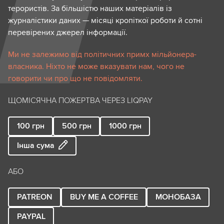
терористів. За більшістю наших матеріалів із
журналістики даних — місяці кропіткої роботи й сотні
перевірених джерел інформації.
Ми не залежимо від політичних примх мільйонера-
власника. Ніхто не може вказувати нам, чого не
говорити чи про що не повідомляти.
ЩОМІСЯЧНА ПОЖЕРТВА ЧЕРЕЗ LIQPAY
100
грн
500
грн
1000
грн
Інша сума
АБО
PATREON
BUY ME A COFFEE
МОНОБАЗА
PAYPAL