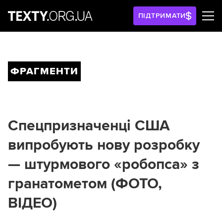
ПІДТРИМАТИ
ФРАГМЕНТИ
Спецпризначенці США
випробують нову розробку
— штурмового «робопса» з
гранатометом (ФОТО,
ВІДЕО)