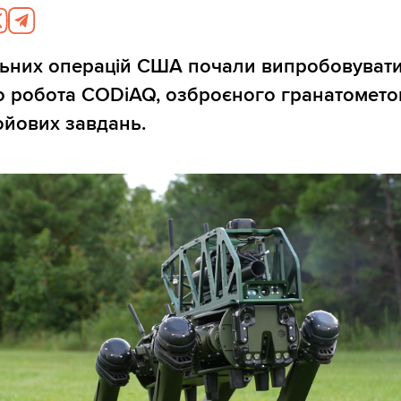
льних операцій США почали випробовуват
 робота CODiAQ, озброєного гранатомето
ойових завдань.