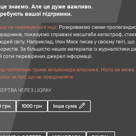
и це знаємо. Але це дуже важливо.
отребують вашої підтримки.
 що не наважуються інші.
Розкриваємо схеми пропагандист
зрадників, показуємо справжні масштаби катастроф, ста
дей світу. Наприклад, Ілон Маск писав у своєму твіті, що
ористів. За більшістю наших матеріалів із журналістики да
й сотні перевірених джерел інформації.
ід політичних примх мільйонера-власника. Ніхто не може
рити чи про що не повідомляти.
ЕРТВА ЧЕРЕЗ LIQPAY
0
грн
1000
грн
Інша сума