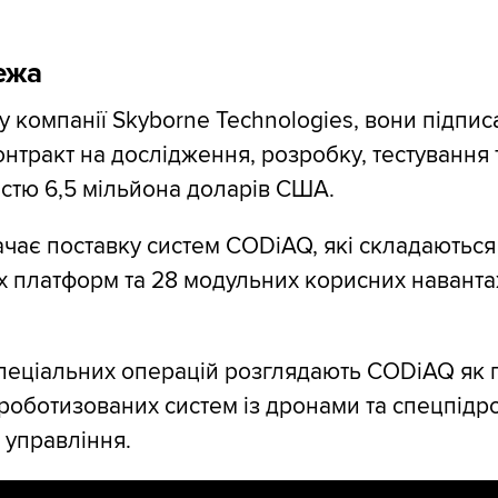
ежа
у компанії Skyborne Technologies, вони підпис
нтракт на дослідження, розробку, тестування 
тістю 6,5 мільйона доларів США.
чає поставку систем CODiAQ, які складаються 
х платформ та 28 модульних корисних навант
пеціальних операцій розглядають CODiAQ як
 роботизованих систем із дронами та спецпідр
 управління.