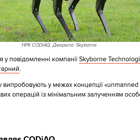
НРК CODiAQ. Джерело: Skyborne
я у повідомленні компанії
Skyborne Technolog
тарний
.
 випробовують у межах концепції «unmanned d
ових операцій із мінімальним залученням осо
являє CODiAQ