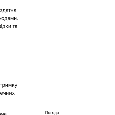
 здатна
ходами.
ідки та
дтримку
печних
Погода
оча