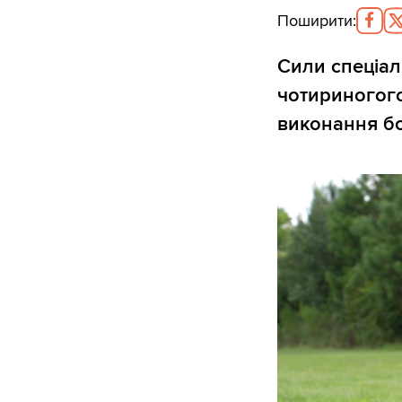
Поширити
:
Сили спеціа
чотириногого
виконання б