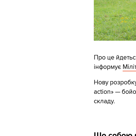
Про це йдетьс
інформує
Мілі
Нову розробку
action» — бой
складу.
Що собою 