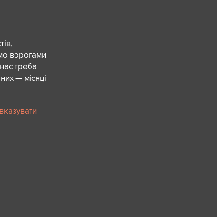
ів,
ємо ворогами
 нас треба
них — місяці
 вказувати