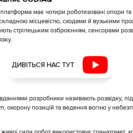
платформа має чотири роботизовані опори та
складною місцевістю, сходами й вузькими про
ють стрілецьким озброєнням, сенсорами розв
язку.
ДИВІТЬСЯ НАС ТУТ
вданнями розробники називають розвідку, пі
п, охорону позицій та ведення вогню у небез
живої сили робот використовує гранатомет, х