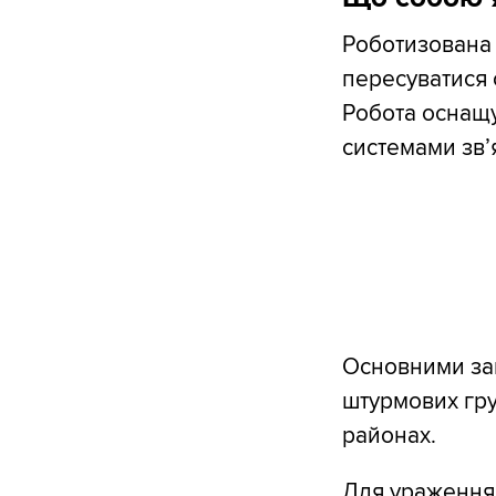
Роботизована 
пересуватися 
Робота оснащу
системами зв’
Основними за
штурмових гру
районах.
Для ураження 