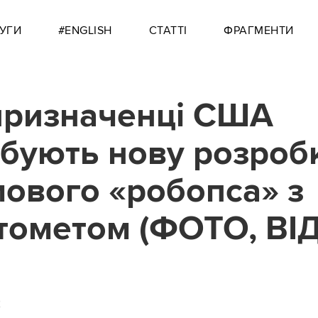
УГИ
#ENGLISH
СТАТТІ
ФРАГМЕНТИ
ризначенці США
бують нову розроб
ового «робопса» з
тометом (ФОТО, ВІ
2