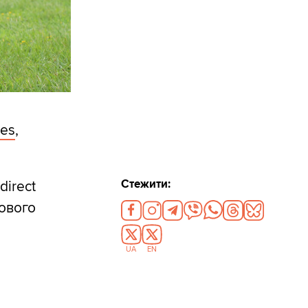
ies
,
Стежити:
irect
бового
UA
EN