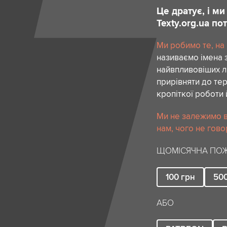
Це дратує, і м
Texty.org.ua п
Ми робимо те, на
називаємо імена 
найвпливовіших лю
прирівняти до тер
кропіткої роботи 
Ми не залежимо в
нам, чого не гово
ЩОМІСЯЧНА ПОЖ
100
грн
50
АБО