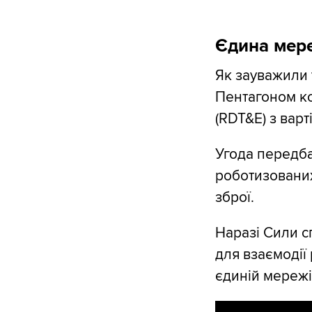
Єдина мер
Як зауважили 
Пентагоном ко
(RDT&E) з вар
Угода передба
роботизовани
зброї.
Наразі Сили с
для взаємодії
єдиній мережі