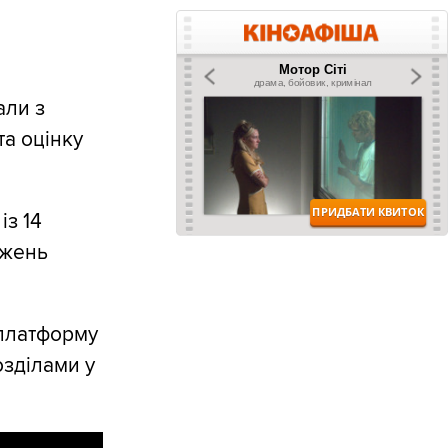
али з
та оцінку
із 14
ажень
 платформу
озділами у