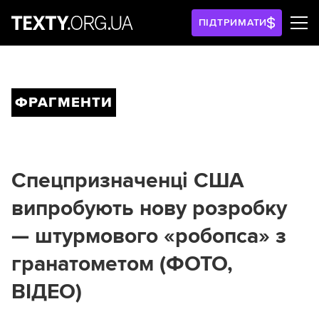
ПІДТРИМАТИ
ФРАГМЕНТИ
Спецпризначенці США
випробують нову розробку
— штурмового «робопса» з
гранатометом (ФОТО,
ВІДЕО)