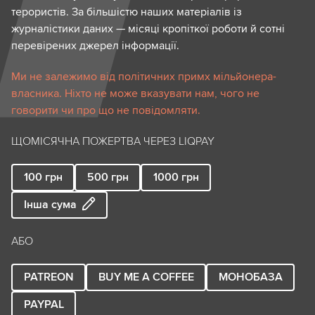
терористів. За більшістю наших матеріалів із
журналістики даних — місяці кропіткої роботи й сотні
перевірених джерел інформації.
Ми не залежимо від політичних примх мільйонера-
власника. Ніхто не може вказувати нам, чого не
говорити чи про що не повідомляти.
ЩОМІСЯЧНА ПОЖЕРТВА ЧЕРЕЗ LIQPAY
100
грн
500
грн
1000
грн
Інша сума
АБО
PATREON
BUY ME A COFFEE
МОНОБАЗА
PAYPAL