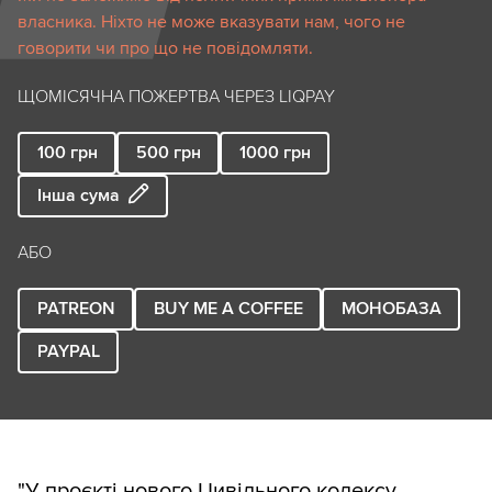
власника. Ніхто не може вказувати нам, чого не
говорити чи про що не повідомляти.
ЩОМІСЯЧНА ПОЖЕРТВА ЧЕРЕЗ LIQPAY
100
грн
500
грн
1000
грн
Інша сума
АБО
PATREON
BUY ME A COFFEE
МОНОБАЗА
PAYPAL
"У проєкті нового Цивільного кодексу