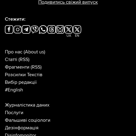
Подивитись свіжий випуск
Стежити:
UA
EN
Про нас
(About us)
Статті
(RSS)
Фрагменти
(RSS)
Розсилки Текстів
Вибір редакції
#English
Журналістика даних
Послуги
Фальшиві соціологи
Дезінформація
Disinfomonitor