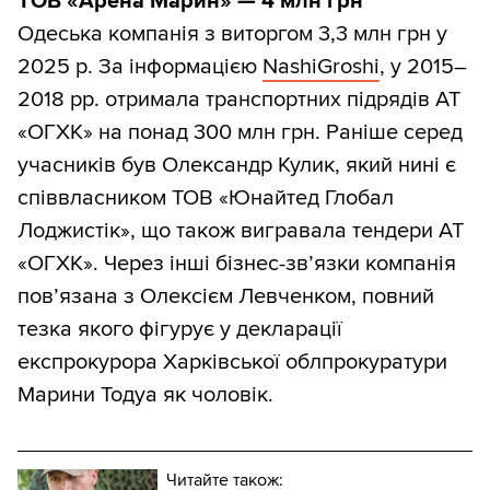
ТОВ «Арена Марин» — 4 млн грн
Одеська компанія з виторгом 3,3 млн грн у
2025 р. За інформацією
NashiGroshi
, у 2015–
2018 рр. отримала транспортних підрядів АТ
«ОГХК» на понад 300 млн грн. Раніше серед
учасників був Олександр Кулик, який нині є
співвласником ТОВ «Юнайтед Глобал
Лоджистік», що також вигравала тендери АТ
«ОГХК». Через інші бізнес-зв’язки компанія
пов’язана з Олексієм Левченком, повний
тезка якого фігурує у декларації
експрокурора Харківської облпрокуратури
Марини Тодуа як чоловік.
Читайте також: