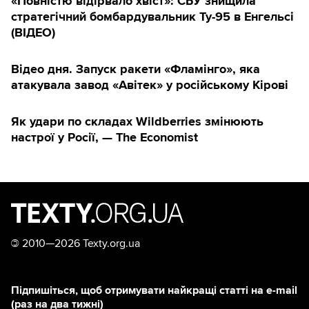
«Повністю відірвало хвіст»: СБУ знищила
стратегічний бомбардувальник Ту-95 в Енгельсі
(ВІДЕО)
Відео дня. Запуск ракети «Фламінго», яка
атакувала завод «Авітек» у російському Кірові
Як удари по складах Wildberries змінюють
настрої у Росії, — The Economist
©
2010—2026 Texty.org.ua
Підпишіться, щоб отримувати найкращі статті на e-mail
(раз на два тижні)