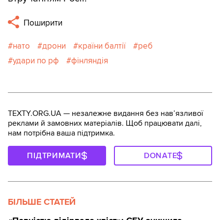
Поширити
нато
дрони
країни балтії
реб
удари по рф
фінляндія
TEXTY.ORG.UA — незалежне видання без навʼязливої
реклами й замовних матеріалів. Щоб працювати далі,
нам потрібна ваша підтримка.
ПІДТРИМАТИ
DONATE
БІЛЬШЕ СТАТЕЙ