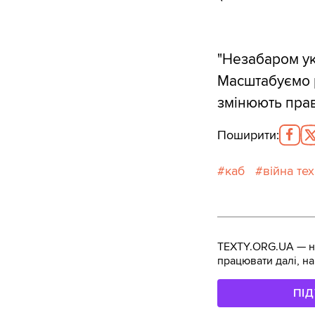
"Незабаром ук
Масштабуємо р
змінюють прав
Поширити
:
каб
війна тех
TEXTY.ORG.UA — не
працювати далі, на
ПІ