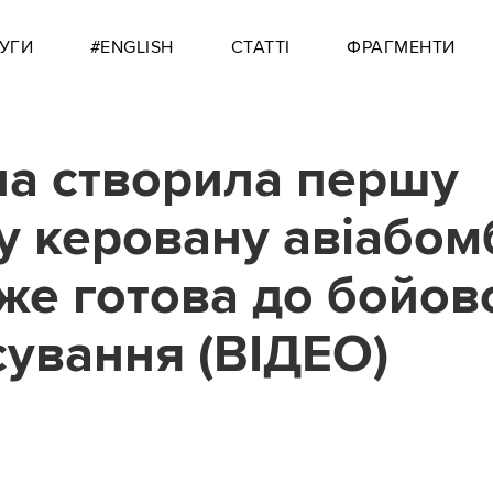
УГИ
#ENGLISH
СТАТТІ
ФРАГМЕНТИ
на створила першу
у керовану авіабом
же готова до бойов
сування (ВІДЕО)