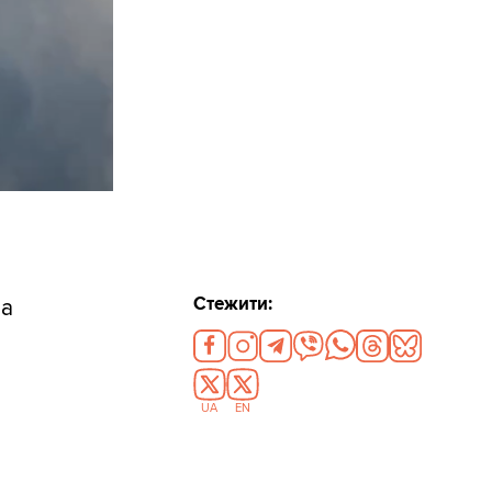
Стежити:
на
UA
EN