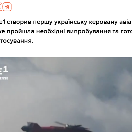
e1 створив першу українську керовану авіа
же пройшла необхідні випробування та гот
тосування.