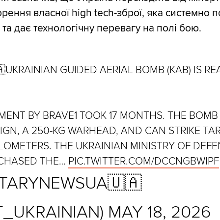
орення власної high tech-зброї, яка системно 
та дає технологічну перевагу на полі бою.
🇦UKRAINIAN GUIDED AERIAL BOMB (KAB) IS R
MENT BY BRAVE1 TOOK 17 MONTHS. THE BOMB
IGN, A 250-KG WARHEAD, AND CAN STRIKE TA
LOMETERS. THE UKRAINIAN MINISTRY OF DEF
CHASED THE…
PIC.TWITTER.COM/DCCNGBWIPF
ITARYNEWSUA🇺🇦
T_UKRAINIAN)
MAY 18, 2026