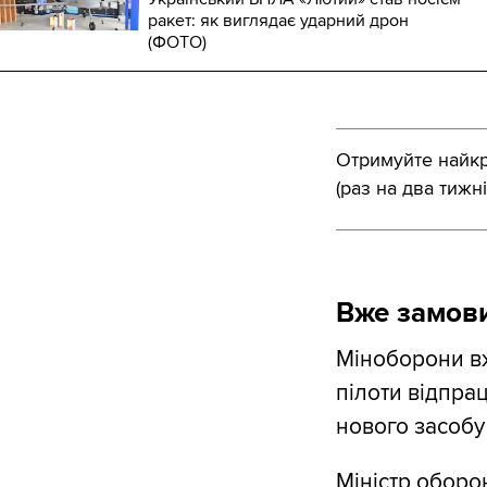
ракет: як виглядає ударний дрон
(ФОТО)
Отримуйте найкра
(раз на два тижні
Вже замов
Міноборони в
пілоти відпра
нового засобу
Міністр оборо