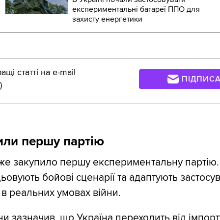
експериментальні батареї ППО для
захисту енергетики
щі статті на e-mail
ПІДПИС
)
или першу партію
же закупило першу експериментальну партію.
цьовують бойові сценарії та адаптують застосу
 в реальних умовах війни.
ни зазначив, що Україна переходить від імпор