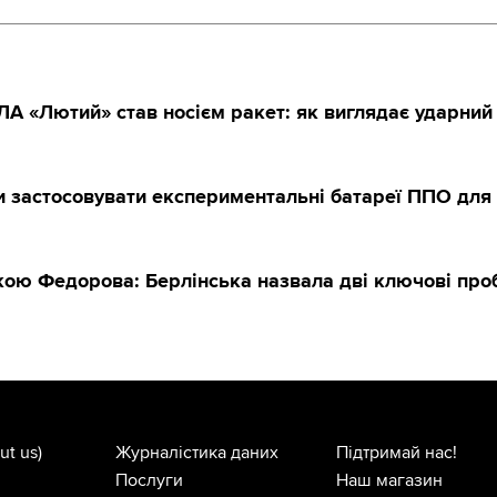
А «Лютий» став носієм ракет: як виглядає ударний
и застосовувати експериментальні батареї ППО для 
вкою Федорова: Берлінська назвала дві ключові пр
ut us)
Журналістика даних
Підтримай нас!
Послуги
Наш магазин