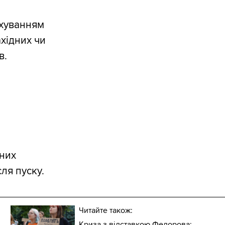
ахуванням
ахідних чи
в.
них
сля пуску.
Читайте також:
Криза з відставкою Федорова: