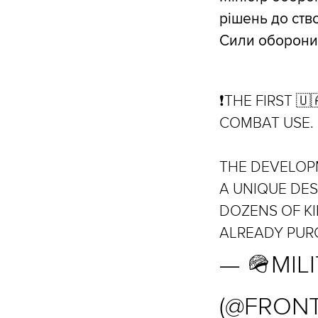
рішень до ств
Сили оборони 
❗️THE FIRST 
COMBAT USE.
THE DEVELOP
A UNIQUE DES
DOZENS OF KI
ALREADY PUR
— 🪖MIL
(@FRON