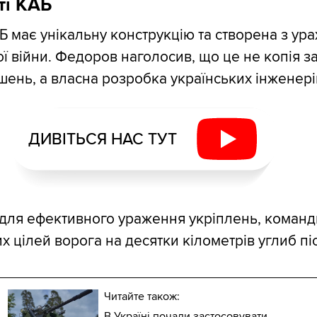
ті КАБ
Б має унікальну конструкцію та створена з ур
ої війни. Федоров наголосив, що це не копія з
шень, а власна розробка українських інженері
ДИВІТЬСЯ НАС ТУТ
для ефективного ураження укріплень, команд
их цілей ворога на десятки кілометрів углиб пі
Читайте також:
В Україні почали застосовувати