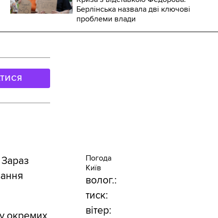
Берлінська назвала дві ключові
проблеми влади
АТИСЯ
Погода
 Зараз
Київ
вання
волог.:
тиск:
вітер:
ту окремих