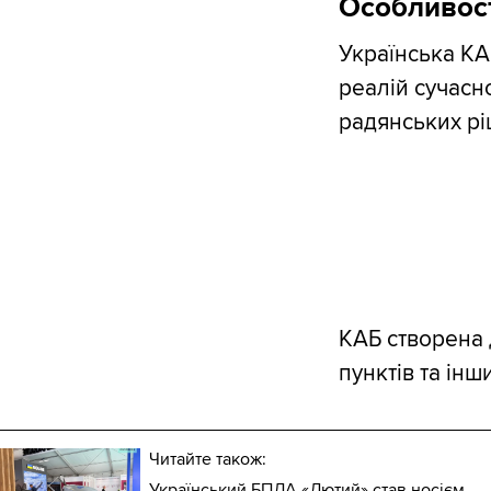
Особливос
Українська КА
реалій сучасн
радянських рі
КАБ створена 
пунктів та інш
Читайте також:
Український БПЛА «Лютий» став носієм