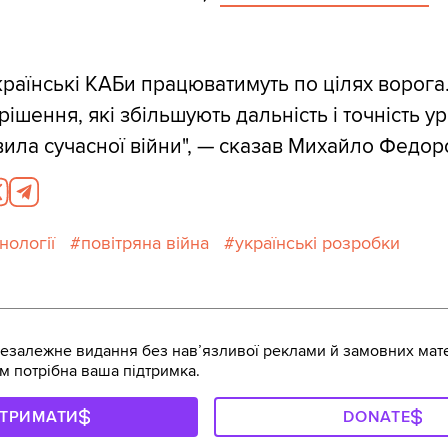
раїнські КАБи працюватимуть по цілях ворога
ішення, які збільшують дальність і точність у
ила сучасної війни", — сказав Михайло Федор
нології
повітряна війна
українські розробки
залежне видання без навʼязливої реклами й замовних мате
м потрібна ваша підтримка.
ДТРИМАТИ
DONATE