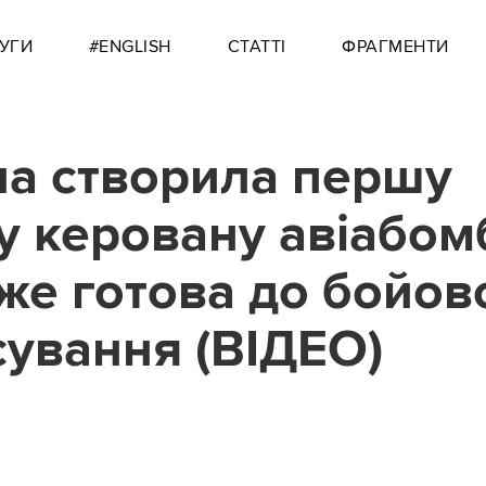
УГИ
#ENGLISH
СТАТТІ
ФРАГМЕНТИ
на створила першу
у керовану авіабом
же готова до бойов
сування (ВІДЕО)