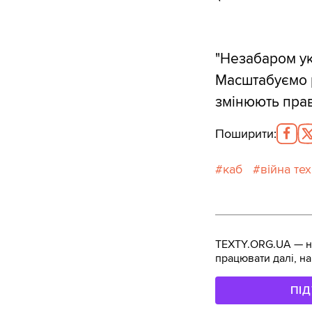
"Незабаром ук
Масштабуємо р
змінюють прав
Поширити
:
каб
війна тех
TEXTY.ORG.UA — не
працювати далі, на
ПІ