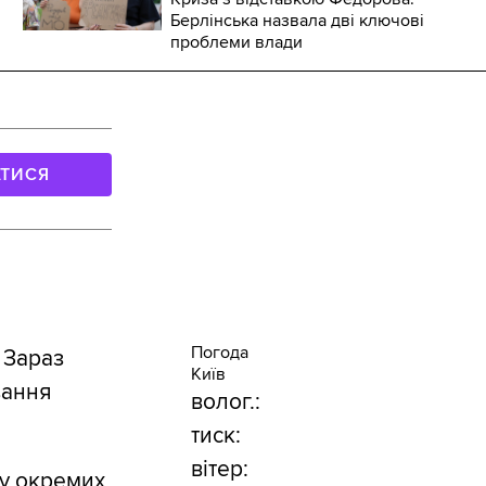
Берлінська назвала дві ключові
проблеми влади
АТИСЯ
Погода
 Зараз
Київ
вання
волог.:
тиск:
вітер:
ту окремих