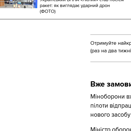
ракет: як виглядає ударний дрон
(ФОТО)
Отримуйте найкра
(раз на два тижні
Вже замов
Міноборони в
пілоти відпра
нового засобу
Міністр оборо