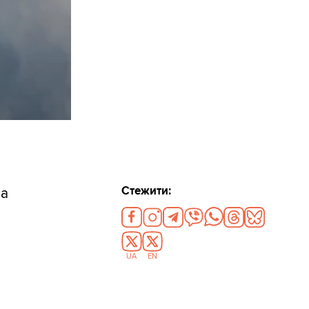
Стежити:
на
UA
EN