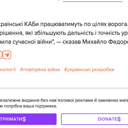
раїнські КАБи працюватимуть по цілях ворога
ішення, які збільшують дальність і точність у
ила сучасної війни", — сказав Михайло Федор
нології
повітряна війна
українські розробки
залежне видання без навʼязливої реклами й замовних мате
м потрібна ваша підтримка.
ДТРИМАТИ
DONATE