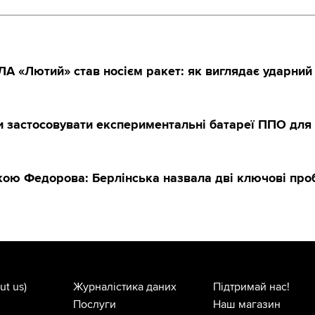
А «Лютий» став носієм ракет: як виглядає ударний
и застосовувати експериментальні батареї ППО для 
вкою Федорова: Берлінська назвала дві ключові пр
ut us)
Журналістика даних
Підтримай нас!
Послуги
Наш магазин