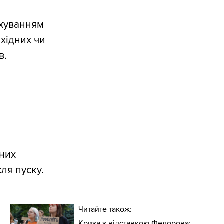
ахуванням
ахідних чи
в.
них
сля пуску.
Читайте також:
Криза з відставкою Федорова: