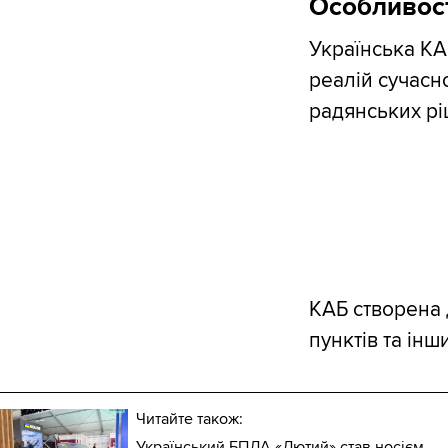
Особливос
Українська КА
реалій сучасн
радянських рі
КАБ створена 
пунктів та інш
Читайте також:
Український БПЛА «Лютий» став носієм