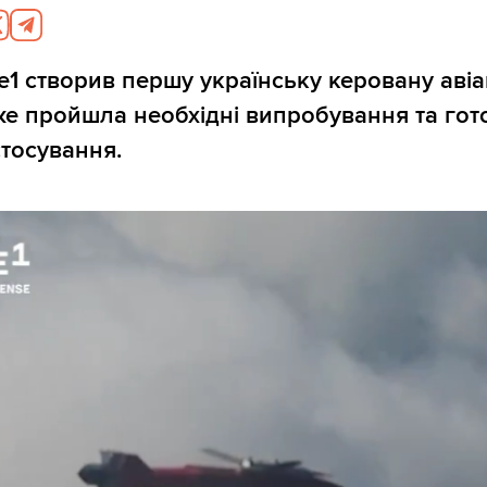
e1 створив першу українську керовану авіа
же пройшла необхідні випробування та гот
тосування.