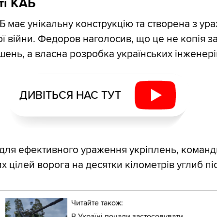
ті КАБ
Б має унікальну конструкцію та створена з ур
ої війни. Федоров наголосив, що це не копія з
шень, а власна розробка українських інженері
ДИВІТЬСЯ НАС ТУТ
для ефективного ураження укріплень, команд
их цілей ворога на десятки кілометрів углиб пі
Читайте також:
В Україні почали застосовувати