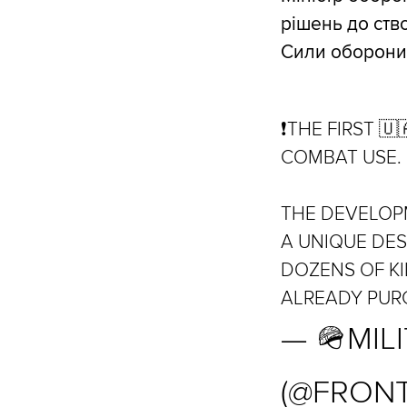
рішень до ств
Сили оборони 
❗️THE FIRST 
COMBAT USE.
THE DEVELOP
A UNIQUE DES
DOZENS OF KI
ALREADY PUR
— 🪖MIL
(@FRON