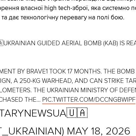
орення власної high tech-зброї, яка системно 
та дає технологічну перевагу на полі бою.
🇦UKRAINIAN GUIDED AERIAL BOMB (KAB) IS R
MENT BY BRAVE1 TOOK 17 MONTHS. THE BOMB
IGN, A 250-KG WARHEAD, AND CAN STRIKE TA
LOMETERS. THE UKRAINIAN MINISTRY OF DEF
CHASED THE…
PIC.TWITTER.COM/DCCNGBWIPF
ITARYNEWSUA🇺🇦
T_UKRAINIAN)
MAY 18, 2026