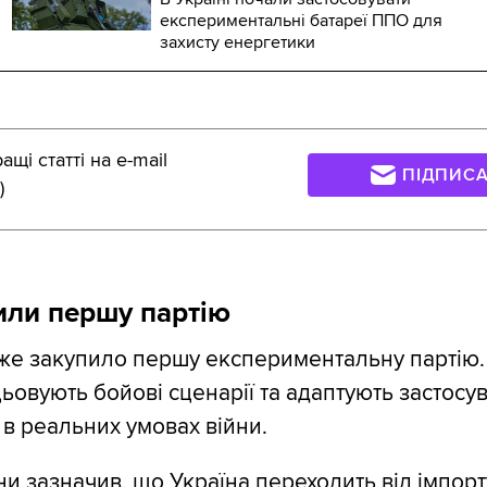
експериментальні батареї ППО для
захисту енергетики
щі статті на e-mail
ПІДПИС
)
или першу партію
же закупило першу експериментальну партію.
цьовують бойові сценарії та адаптують застосу
 в реальних умовах війни.
ни зазначив, що Україна переходить від імпор