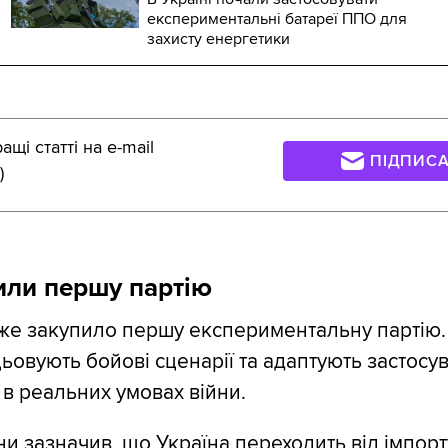
експериментальні батареї ППО для
захисту енергетики
щі статті на e-mail
ПІДПИС
)
или першу партію
же закупило першу експериментальну партію.
цьовують бойові сценарії та адаптують застосу
 в реальних умовах війни.
ни зазначив, що Україна переходить від імпор