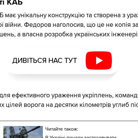
ті КАБ
Б має унікальну конструкцію та створена з ур
ої війни. Федоров наголосив, що це не копія з
шень, а власна розробка українських інженері
ДИВІТЬСЯ НАС ТУТ
для ефективного ураження укріплень, команд
их цілей ворога на десятки кілометрів углиб пі
Читайте також:
В Україні почали застосовувати