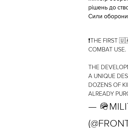
рішень до ств
Сили оборони 
❗️THE FIRST 
COMBAT USE.
THE DEVELOP
A UNIQUE DES
DOZENS OF KI
ALREADY PUR
— 🪖MIL
(@FRON