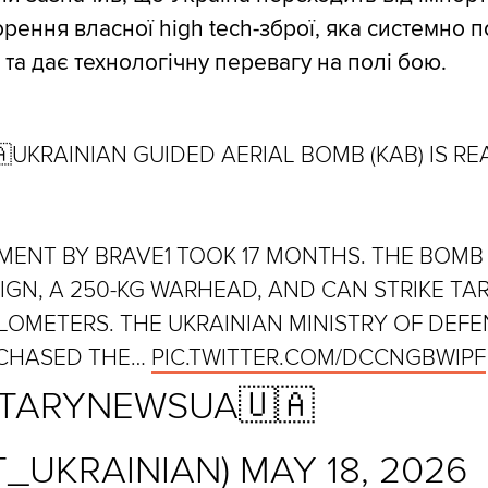
орення власної high tech-зброї, яка системно 
та дає технологічну перевагу на полі бою.
🇦UKRAINIAN GUIDED AERIAL BOMB (KAB) IS R
MENT BY BRAVE1 TOOK 17 MONTHS. THE BOMB
IGN, A 250-KG WARHEAD, AND CAN STRIKE TA
LOMETERS. THE UKRAINIAN MINISTRY OF DEF
CHASED THE…
PIC.TWITTER.COM/DCCNGBWIPF
ITARYNEWSUA🇺🇦
T_UKRAINIAN)
MAY 18, 2026