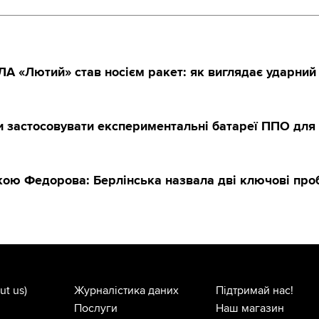
А «Лютий» став носієм ракет: як виглядає ударний
и застосовувати експериментальні батареї ППО для 
вкою Федорова: Берлінська назвала дві ключові пр
ut us)
Журналістика даних
Підтримай нас!
Послуги
Наш магазин