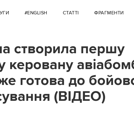
УГИ
#ENGLISH
СТАТТІ
ФРАГМЕНТИ
на створила першу
у керовану авіабом
же готова до бойов
сування (ВІДЕО)