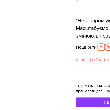
"Незабаром ук
Масштабуємо р
змінюють прав
Поширити
:
каб
війна тех
TEXTY.ORG.UA — не
працювати далі, на
ПІ