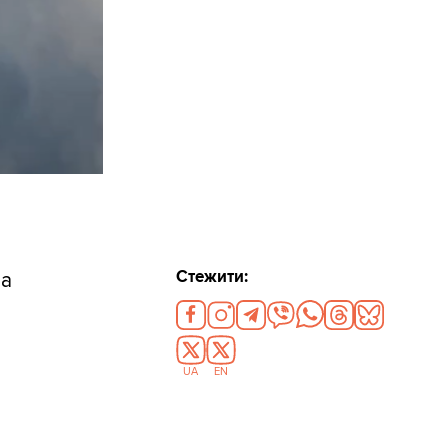
Стежити:
на
UA
EN