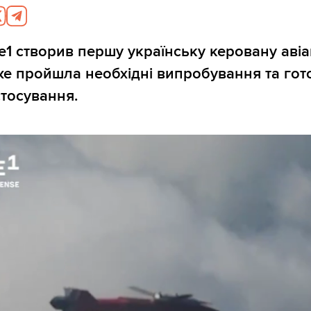
e1 створив першу українську керовану авіа
же пройшла необхідні випробування та гот
тосування.