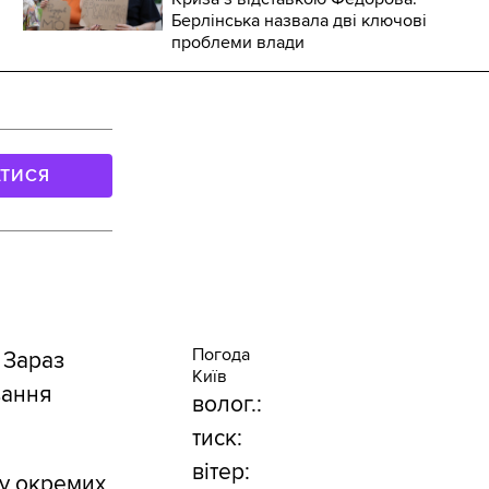
Берлінська назвала дві ключові
проблеми влади
АТИСЯ
Погода
 Зараз
Київ
вання
волог.:
тиск:
вітер:
ту окремих