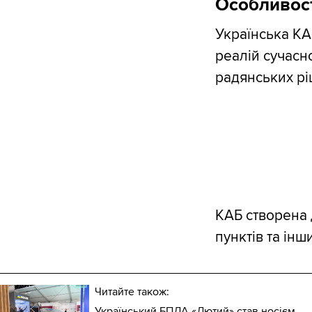
Особливос
Українська КА
реалій сучасн
радянських рі
КАБ створена 
пунктів та інш
Читайте також:
Український БПЛА «Лютий» став носієм