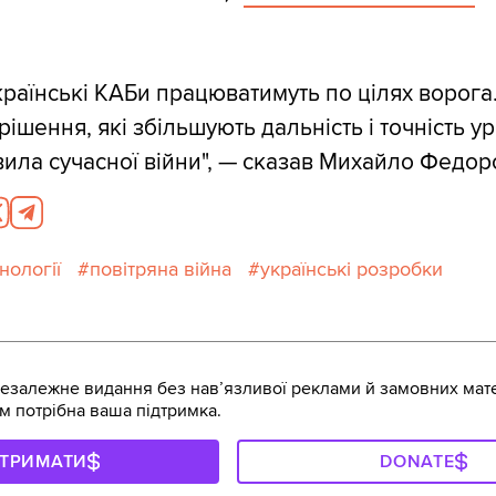
раїнські КАБи працюватимуть по цілях ворога
ішення, які збільшують дальність і точність у
ила сучасної війни", — сказав Михайло Федор
нології
повітряна війна
українські розробки
залежне видання без навʼязливої реклами й замовних мате
м потрібна ваша підтримка.
ДТРИМАТИ
DONATE