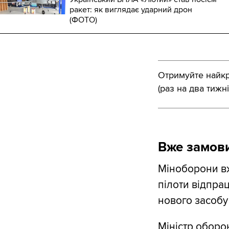
ракет: як виглядає ударний дрон
(ФОТО)
Отримуйте найкра
(раз на два тижні
Вже замов
Міноборони в
пілоти відпра
нового засобу
Міністр оборо