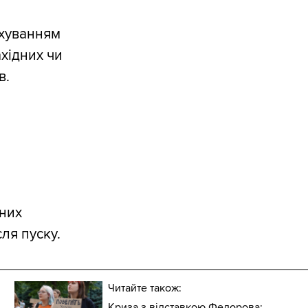
ахуванням
ахідних чи
в.
них
сля пуску.
Читайте також:
Криза з відставкою Федорова: