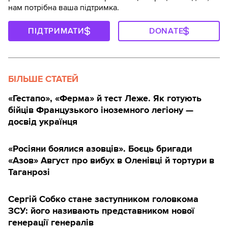
нам потрібна ваша підтримка.
ПІДТРИМАТИ
DONATE
БІЛЬШЕ СТАТЕЙ
«Гестапо», «Ферма» й тест Леже. Як готують
бійців Французького іноземного легіону —
досвід українця
«Росіяни боялися азовців». Боєць бригади
«Азов» Август про вибух в Оленівці й тортури в
Таганрозі
Сергій Собко стане заступником головкома
ЗСУ: його називають представником нової
генерації генералів