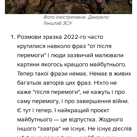
Фото ілюстративне. Джерело:
Генштаб ЗСУ
Розмови зразка 2022-го часто
крутилися навколо фраз "от після
перемоги" і люди зазвичай малювали
картини якогось кращого майбутнього.
Тепер такої фрази немає. Немає в живих
багатьох авторів цих фраз. Ніхто не
каже "після перемоги", не кажуть і про
саму перемогу, і про завершення війни.
Є тут і тепер. І найкращий проєкт
майбутнього — це відпустка. Жодного
іншого "завтра" не існує. Не існує дієслів