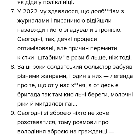
як діди у поліклініці.
У 2022-му здавалося, що долб***ізм з
журналами і писаниною відійшли
назавжди і його згадували з іронією.
Сьогодні, так, деякі процеси
оптимізовані, але причин перемити
кістки "штабним" в рази більше, ніж тоді.
За ці роки солдатський фольклор забуяв
різними жанрами, і один з них — легенда
про те, що от у нас х**ня, а от десь є
бригада так там кисільні береги, молочні
ріки й мигдалеві гаї...
Сьогодні зі зброєю ніхто не хоче
розставатися, тому розмови про
володіння зброєю на гражданці —