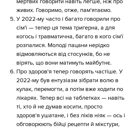
мертвих говорити навіть легше, ніж про
живих. Говоримо, отже, пам'ятаємо.
У 2022-му часто і багато говорили про
сім'ї — тепер ця тема тригерна, а для
когось і травматична, багато в кого сім'ї
розпалися. Молоді пацани нерідко
відмовляються від стосунків, бо не
вірять, що вони матимуть майбутнє.
Про здоров'я тепер говорять частіше. У
2022-му був ентузіазм зібрати волю в
кулак, перемогти, а потім вже ходити по
лікарях. Тепер всі на таблетках — навіть
ті, хто й не думав косити, просто
здоров'я ушатане, і без ліків ніяк — ось і
обговорюють бійці рецепти й мікстури,