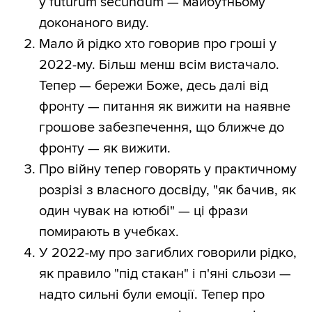
у futurum secundum — майбутньому
доконаного виду.
Мало й рідко хто говорив про гроші у
2022-му. Більш менш всім вистачало.
Тепер — бережи Боже, десь далі від
фронту — питання як вижити на наявне
грошове забезпечення, що ближче до
фронту — як вижити.
Про війну тепер говорять у практичному
розрізі з власного досвіду, "як бачив, як
один чувак на ютюбі" — ці фрази
помирають в учебках.
У 2022-му про загиблих говорили рідко,
як правило "під стакан" і п'яні сльози —
надто сильні були емоції. Тепер про