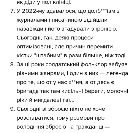
як діди у поліклініці.
У 2022-му здавалося, що долб***ізм з
журналами і писаниною відійшли
назавжди і його згадували з іронією.
Сьогодні, так, деякі процеси
оптимізовані, але причин перемити
кістки "штабним" в рази більше, ніж тоді.
За ці роки солдатський фольклор забуяв
різними жанрами, і один з них — легенда
про те, що от у нас х**ня, а от десь є
бригада так там кисільні береги, молочні
ріки й мигдалеві гаї...
Сьогодні зі зброєю ніхто не хоче
розставатися, тому розмови про
володіння зброєю на гражданці —