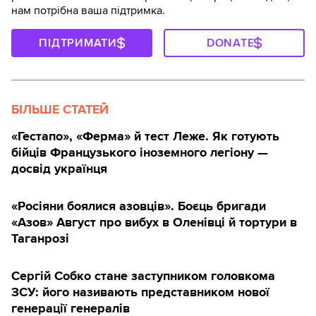
нам потрібна ваша підтримка.
ПІДТРИМАТИ
DONATE
БІЛЬШЕ СТАТЕЙ
«Гестапо», «Ферма» й тест Леже. Як готують
бійців Французького іноземного легіону —
досвід українця
«Росіяни боялися азовців». Боєць бригади
«Азов» Август про вибух в Оленівці й тортури в
Таганрозі
Сергій Собко стане заступником головкома
ЗСУ: його називають представником нової
генерації генералів