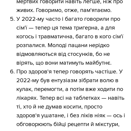
мертвих говорити навіть легше, ніж про
живих. Говоримо, отже, пам'ятаємо.
У 2022-му часто і багато говорили про
сім'ї — тепер ця тема тригерна, а для
когось і травматична, багато в кого сім'ї
розпалися. Молоді пацани нерідко
відмовляються від стосунків, бо не
вірять, що вони матимуть майбутнє.
Про здоров'я тепер говорять частіше. У
2022-му був ентузіазм зібрати волю в
кулак, перемогти, а потім вже ходити по
лікарях. Тепер всі на таблетках — навіть
ті, хто й не думав косити, просто
здоров'я ушатане, і без ліків ніяк — ось і
обговорюють бійці рецепти й мікстури,