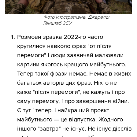
Фото ілюстративне. Джерело:
Генштаб ЗСУ
Розмови зразка 2022-го часто
крутилися навколо фраз "от після
перемоги" і люди зазвичай малювали
картини якогось кращого майбутнього.
Тепер такої фрази немає. Немає в живих
багатьох авторів цих фраз. Ніхто не
каже "після перемоги", не кажуть і про
саму перемогу, і про завершення війни.
Є тут і тепер. І найкращий проєкт
майбутнього — це відпустка. Жодного
іншого "завтра" не існує. Не існує дієслів