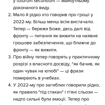
у futurum secundum — майбутньому
доконаного виду.
Мало й рідко хто говорив про гроші у
2022-му. Більш менш всім вистачало.
Тепер — бережи Боже, десь далі від
фронту — питання як вижити на наявне
грошове забезпечення, що ближче до
фронту — як вижити.
Про війну тепер говорять у практичному
розрізі з власного досвіду, "як бачив, як
один чувак на ютюбі" — ці фрази
помирають в учебках.
У 2022-му про загиблих говорили рідко,
як правило "під стакан" і п'яні сльози —
надто сильні були емоції. Тепер про